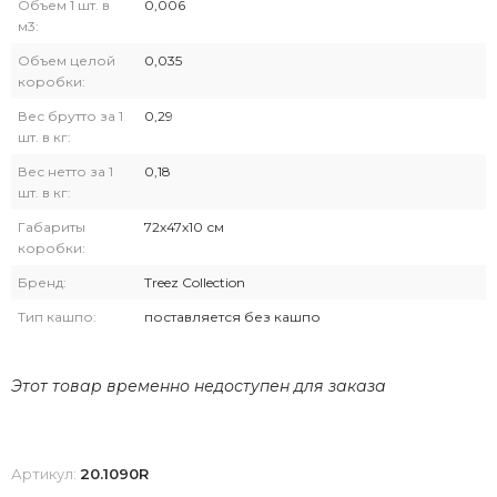
Объем 1 шт. в
0,006
м3:
Объем целой
0,035
коробки:
Вес брутто за 1
0,29
шт. в кг:
Вес нетто за 1
0,18
шт. в кг:
Габариты
72х47х10 см
коробки:
Бренд:
Treez Collection
Тип кашпо:
поставляется без кашпо
Этот товар временно недоступен для заказа
Артикул:
20.1090R