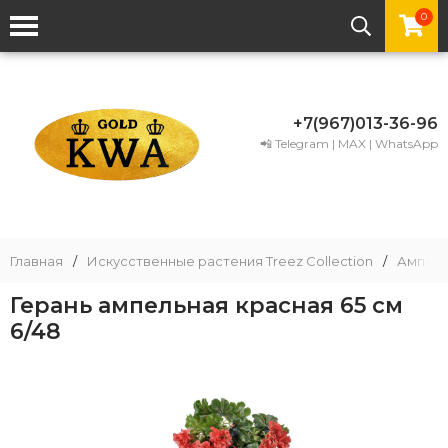
0
+7(967)013-36-96
📲 Telegram | MAX | WhatsApp
Главная
/
Искусственные растения Treez Collection
/
Ампель
Герань ампельная красная 65 см
6/48