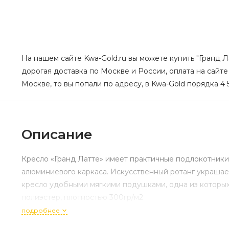
На нашем сайте Kwa-Gold.ru вы можете купить "Гранд Л
дорогая доставка по Москве и России, оплата на сайте
Москве, то вы попали по адресу, в Kwa-Gold порядка 4 
Описание
Кресло «Гранд Латте» имеет практичные подлокотники
алюминиевого каркаса. Искусственный ротанг украшает
кресло удобными мягкими подушками, одна из которых
полиэстер, плотностью 300гр/м2
подробнее