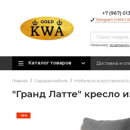
+7 (967) 01
Telegram | MAX |
Например:
по артикулу
Каталог товаров
Доставка и оп
Главная
/
Садовая мебель
/
Мебель из искусственного 
"Гранд Латте" кресло 
-18%