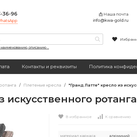
3-36-96
📩 Наша почта
info@kwa-gold.ru
 WhatsApp
Избран
, наименованию, описанию ...
лата
Контакты и реквизиты
Политика конфиде
ротанга
/
Плетеные кресла
/
"Гранд Латте" кресло из иску
из искусственного ротанг
В избранное
К сравнению
материал каркаса:
алюминий