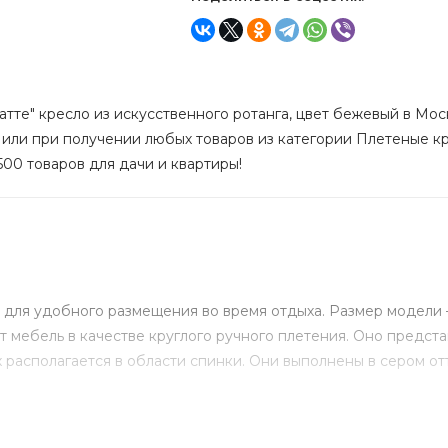
атте" кресло из искусственного ротанга, цвет бежевый в Моск
 или при получении любых товаров из категории Плетеные кре
500 товаров для дачи и квартиры!
 для удобного размещения во время отдыха. Размер модели –
 мебель в качестве круглого ручного плетения. Оно предст
 располагается в области спинки. Они выполнены в сером от