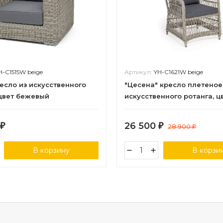
H-C1515W beige
Артикул:
YH-C1621W beige
ресло из искусственного
"Цесена" кресло плетеное
 цвет бежевый
искусственного ротанга, ц
бежевый
26 500
₽
₽
28 900
₽
В корзину
В корзи