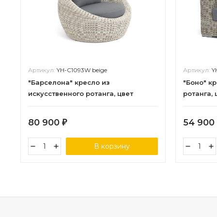
Артикул:
YH-C1093W beige
Артикул:
Y
"Барселона" кресло из
"Боно" к
искусственного ротанга, цвет
ротанга,
бежевый
80 900
54 900
₽
В корзину