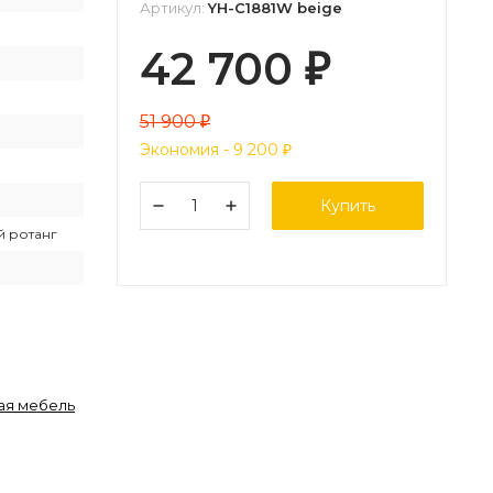
Артикул:
YH-C1881W beige
42 700
₽
51 900
₽
Экономия -
9 200
₽
Купить
й ротанг
ая мебель