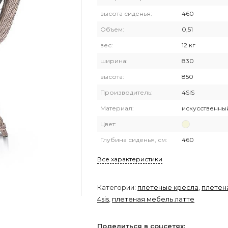
высота сиденья:
460
Объем:
0,51
вес:
12 кг
ширина:
830
высота:
850
Производитель:
4SIS
Материал:
искусственны
Цвет:
Глубина сиденья, см:
460
Все характеристики
Категории:
плетеные кресла
,
плетен
4sis
,
плетеная мебель латте
Поделиться в соцсетях: