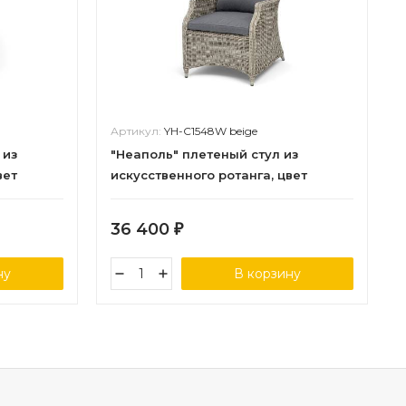
Артикул:
YH-C1548W beige
 из
"Неаполь" плетеный стул из
вет
искусственного ротанга, цвет
бежевый
36 400
₽
ну
В корзину