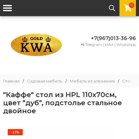
0
+7(967)013-36-96
📲 Telegram | MAX | WhatsApp
Главная
/
Садовая мебель
/
Мебель из алюминия
/
Столы 
"Каффе" стол из HPL 110х70см,
цвет "дуб", подстолье стальное
двойное
-21%