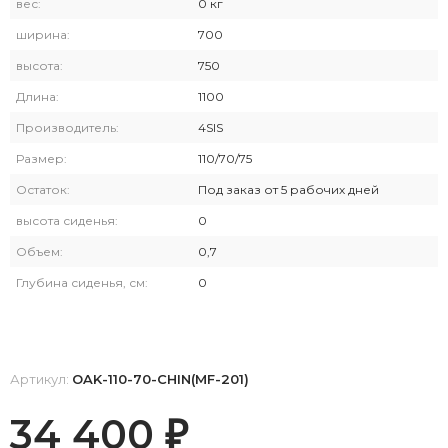
вес:
0 кг
ширина:
700
высота:
750
Длина:
1100
Производитель:
4SIS
Размер:
110/70/75
Остаток:
Под заказ от 5 рабочих дней
высота сиденья:
0
Объем:
0,7
Глубина сиденья, см:
0
Артикул:
OAK-110-70-CHIN(MF-201)
34 400
₽