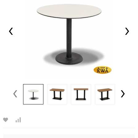
‹
›
‹
›