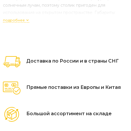
солнечным лучам, поэтому столик пригоден для
использования на открытом пространстве. Габариты:
1100×700×750 мм. Габариты упаковки и комплектация
подробнее
трех коробок: 1 кор. (столешница+рама)
Доставка по России и в страны СНГ
Прямые поставки из Европы и Китая
Большой ассортимент на складе