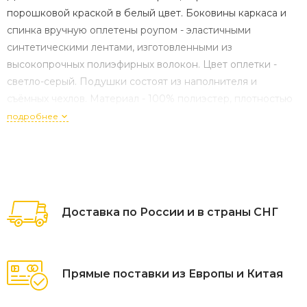
порошковой краской в белый цвет. Боковины каркаса и
спинка вручную оплетены роупом - эластичными
синтетическими лентами, изготовленными из
высокопрочных полиэфирных волокон. Цвет оплетки -
светло-серый. Подушки состоят из наполнителя и
съёмных чехлов. Материал - 100% полиэстер, плотностью
300гр/м2. Размер плетеного дивана: 2030×750×700 мм.
подробнее
Доставка по России и в страны СНГ
Прямые поставки из Европы и Китая