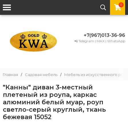
0
+7(967)013-36-96
📲 Telegram | MAX | WhatsApp
Главная
/
Садовая мебель
/
Мебель из искусственного рота
"Канны" диван 3-местный
плетеный из роупа, каркас
алюминий белый муар, роуп
светло-серый круглый, ткань
бежевая 15052