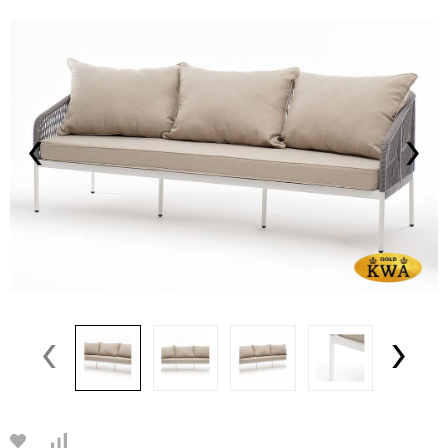
‹
›
‹
›