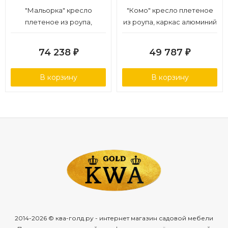
"Мальорка" кресло
"Комо" кресло плетеное
плетеное из роупа,
из роупа, каркас алюминий
основание дуб, роуп серо-
бежево-серый (RAL7006)
коричневый 23мм, ткань
муар, роуп серо-
74 238
49 787
₽
₽
бежевая 15052
коричневый 23мм, ткань
темно-серая 027
В корзину
В корзину
2014-2026 © ква-голд.ру - интернет магазин садовой мебели