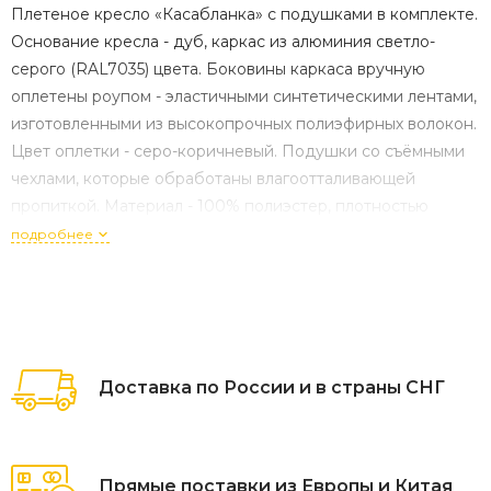
Плетеное кресло «Касабланка» с подушками в комплекте.
Основание кресла - дуб, каркас из алюминия светло-
серого (RAL7035) цвета. Боковины каркаса вручную
оплетены роупом - эластичными синтетическими лентами,
изготовленными из высокопрочных полиэфирных волокон.
Цвет оплетки - серо-коричневый. Подушки со съёмными
чехлами, которые обработаны влагоотталивающей
пропиткой. Материал - 100% полиэстер, плотностью
300гр/м2. Размер кресла: 800×900×695 мм.
подробнее
Доставка по России и в страны СНГ
Прямые поставки из Европы и Китая