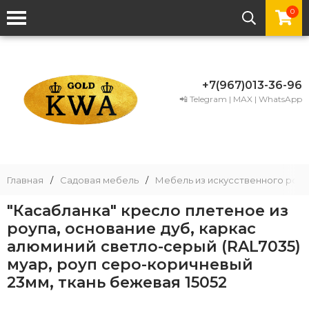
0
+7(967)013-36-96
📲 Telegram | MAX | WhatsApp
Главная
/
Садовая мебель
/
Мебель из искусственного рота
"Касабланка" кресло плетеное из
роупа, основание дуб, каркас
алюминий светло-серый (RAL7035)
муар, роуп серо-коричневый
23мм, ткань бежевая 15052