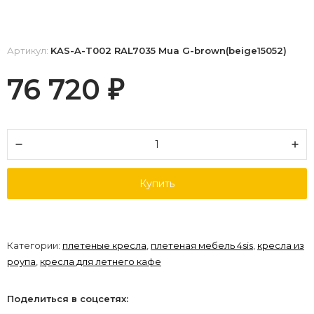
Артикул:
KAS-A-T002 RAL7035 Mua G-brown(beige15052)
76 720
₽
Купить
Категории:
плетеные кресла
,
плетеная мебель 4sis
,
кресла из
роупа
,
кресла для летнего кафе
Поделиться в соцсетях: