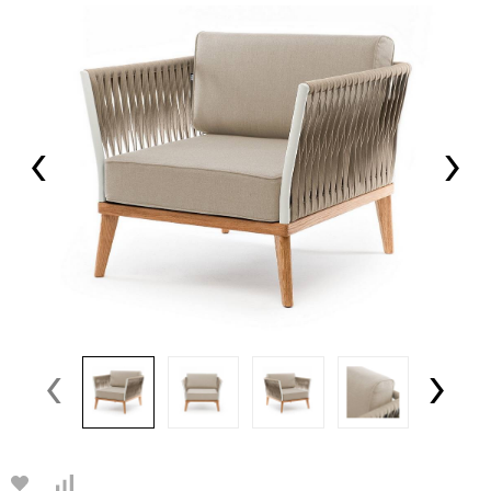
‹
›
‹
›