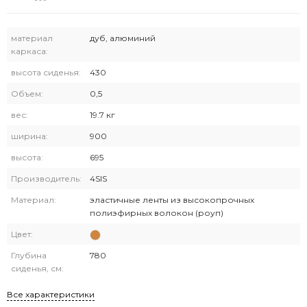
материал
дуб, алюминий
каркаса:
высота сиденья:
430
Объем:
0,5
вес:
19.7 кг
ширина:
900
высота:
695
Производитель:
4SIS
Материал:
эластичные ленты из высокопрочных
полиэфирных волокон (роуп)
Цвет:
Глубина
780
сиденья, см:
Все характеристики