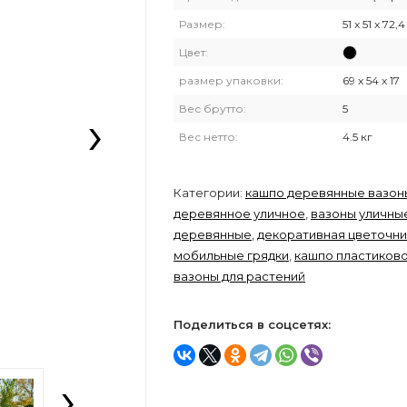
Размер:
51 x 51 x 72,4
Цвет:
размер упаковки:
69 x 54 x 17
›
Вес брутто:
5
Вес нетто:
4.5 кг
Категории:
кашпо деревянные вазон
деревянное уличное
,
вазоны уличны
деревянные
,
декоративная цветочн
мобильные грядки
,
кашпо пластиков
вазоны для растений
Поделиться в соцсетях:
›