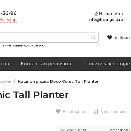
3-36-96
📩 Наша почта
info@kwa-gold.ru
 WhatsApp
Избран
, наименованию, описанию ...
лата
Контакты и реквизиты
Политика конфиде
азоны
/
Кашпо-грядка Deco Conic Tall Planter
c Tall Planter
В избранное
К сравнению
Производитель:
Keter (Изра