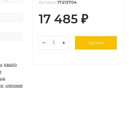
Артикул:
17213704
17 485
₽
Купить
ы
,
кашпо
е
ица
,
ое
,
уличные