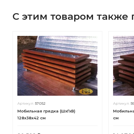
С этим товаром также
Артикул:
57052
Артикул:
5
Мобильная грядка (ШхГхВ)
Мобильна
128х38х42 см
см