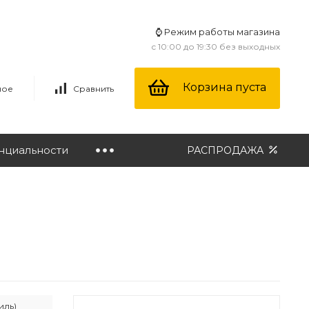
⌚ Режим работы магазина
с 10:00 до 19:30 без выходных
Корзина пуста
ное
Сравнить
нциальности
РАСПРОДАЖА
иль)