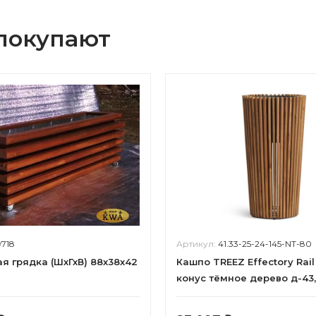
 покупают
9718
Артикул:
41.33-25-24-145-NT-80
я грядка (ШхГхВ) 88х38х42
Кашпо TREEZ Effectory Rai
конус тёмное дерево д-43,