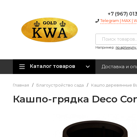
+7 (967) 01
Telegram | MAX |
Например:
по артикулу
Каталог товаров
Доставка и оп
Главная
/
Благоустройство сада
/
Кашпо деревянные В
Кашпо-грядка Deco Coni