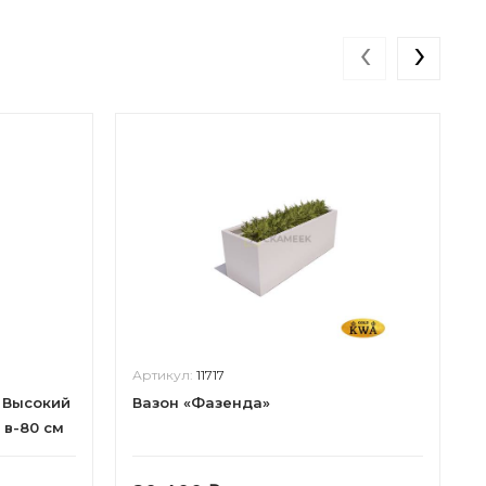
‹
›
Артикул:
11717
l Высокий
Вазон «Фазенда»
 в-80 см