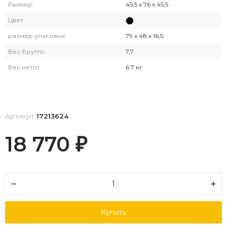
Размер:
45,5 x 76 x 45,5
Цвет:
размер упаковки:
79 x 48 x 16,5
Вес брутто:
7,7
Вес нетто:
6.7 кг
Артикул:
17213624
18 770
₽
Купить