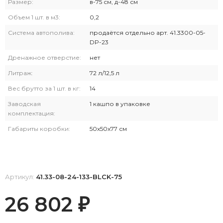
Размер:
в-75 см, д-48 см
Объем 1 шт. в м3:
0,2
Система автополива:
продаётся отдельно арт. 41.3300-05-
DP-23
Дренажное отверстие:
нет
Литраж:
72 л/12,5 л
Вес брутто за 1 шт. в кг:
14
Заводская
1 кашпо в упаковке
комплектация:
Габариты коробки:
50х50х77 см
Артикул:
41.33-08-24-133-BLCK-75
26 802
₽