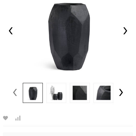
‹
›
‹
›