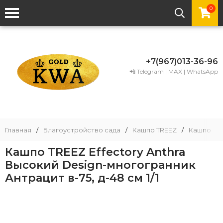
0
+7(967)013-36-96
📲 Telegram | MAX | WhatsApp
Главная
/
Благоустройство сада
/
Кашпо TREEZ
/
Кашпо TRE
Кашпо TREEZ Effectory Anthra
Высокий Design-многогранник
Антрацит в-75, д-48 см 1/1