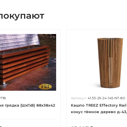
 покупают
9718
Артикул:
41.33-25-24-145-NT-80
я грядка (ШхГхВ) 88х38х42
Кашпо TREEZ Effectory Rai
конус тёмное дерево д-43,