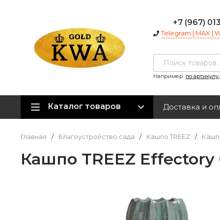
+7 (967) 01
Telegram | MAX |
Например:
по артикулу
Каталог товаров
Доставка и оп
Главная
/
Благоустройство сада
/
Кашпо TREEZ
/
Кашпо
Кашпо TREEZ Effectory