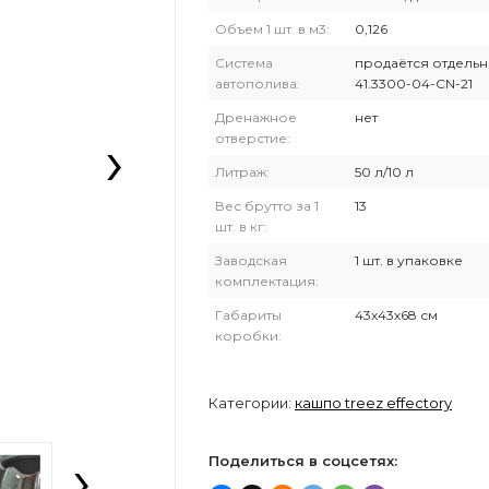
Объем 1 шт. в м3:
0,126
Система
продаётся отдельн
автополива:
41.3300-04-CN-21
Дренажное
нет
›
отверстие:
Литраж:
50 л/10 л
Вес брутто за 1
13
шт. в кг:
Заводская
1 шт. в упаковке
комплектация:
Габариты
43х43х68 см
коробки:
Категории:
кашпо treez effectory
›
Поделиться в соцсетях: