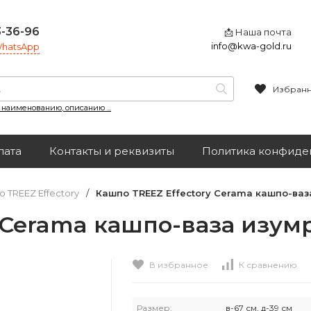
3-36-96
📩 Наша почта
info@kwa-gold.ru
 WhatsApp
Избран
, наименованию, описанию ...
лата
Контакты и реквизиты
Политика конфиде
 TREEZ Effectory
/
Кашпо TREEZ Effectory Cerama кашпо-ваза
 Cerama кашпо-ваза изумр
В избранное
К сравнению
Размер:
в-67 см, д-39 см