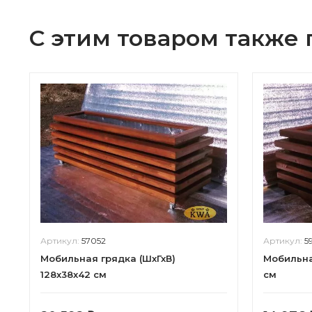
С этим товаром также
Артикул:
57052
Артикул:
5
Мобильная грядка (ШхГхВ)
Мобильна
128х38х42 см
см