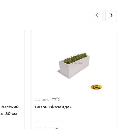
‹
›
Артикул:
11717
l Высокий
Вазон «Фазенда»
 в-80 см