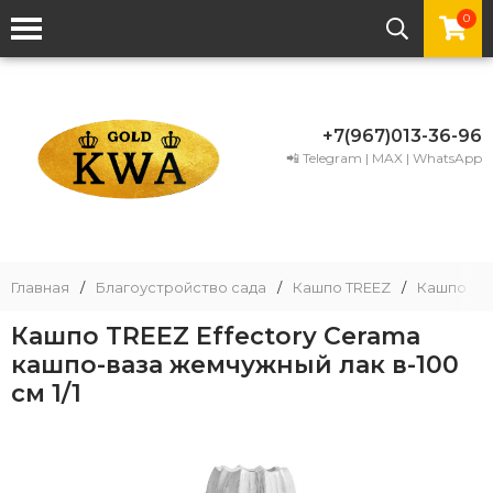
0
+7(967)013-36-96
📲 Telegram | MAX | WhatsApp
Главная
/
Благоустройство сада
/
Кашпо TREEZ
/
Кашпо TRE
Кашпо TREEZ Effectory Cerama
кашпо-ваза жемчужный лак в-100
см 1/1