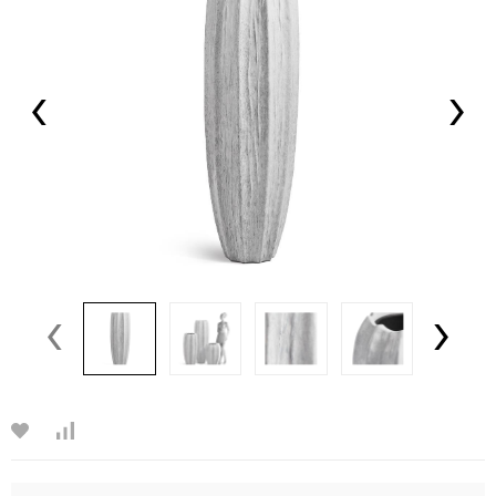
‹
›
‹
›