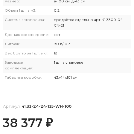
Размер:
в-100 см, д-43 см
Объем 1 шт. в м3:
0,2
Система автополива:
продаётся отдельно арт. 41.3300-04-
CN-21
Дренажное отверстие:
нет
Литраж:
80 л/10 л
Вес брутто за 1 шт. в кг:
18
Заводская
1 шт. в упаковке
комплектация:
Габариты коробки:
43х44х101 см
Артикул:
41.33-24-24-135-WH-100
38 377
₽