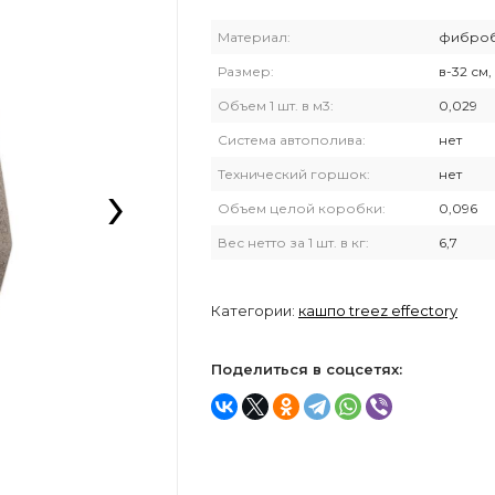
Материал:
фиброб
Размер:
в-32 см,
Объем 1 шт. в м3:
0,029
Система автополива:
нет
›
Технический горшок:
нет
Объем целой коробки:
0,096
Вес нетто за 1 шт. в кг:
6,7
Категории:
кашпо treez effectory
Поделиться в соцсетях: