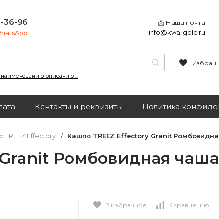
3-36-96
📩 Наша почта
info@kwa-gold.ru
 WhatsApp
Избран
, наименованию, описанию ...
лата
Контакты и реквизиты
Политика конфиде
 TREEZ Effectory
/
Кашпо TREEZ Effectory Granit Ромбовидна
 Granit Ромбовидная чаша 
В избранное
К сравнению