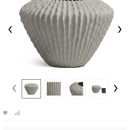
‹
›
‹
›