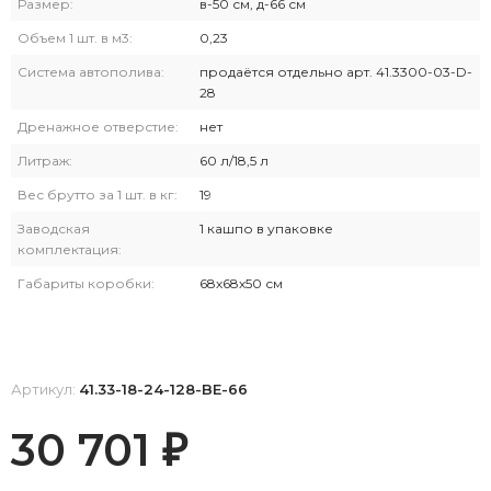
Размер:
в-50 см, д-66 см
Объем 1 шт. в м3:
0,23
Система автополива:
продаётся отдельно арт. 41.3300-03-D-
28
Дренажное отверстие:
нет
Литраж:
60 л/18,5 л
Вес брутто за 1 шт. в кг:
19
Заводская
1 кашпо в упаковке
комплектация:
Габариты коробки:
68х68х50 см
Артикул:
41.33-18-24-128-BE-66
30 701
₽