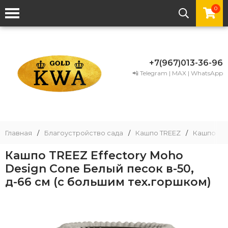
0
+7(967)013-36-96
📲 Telegram | MAX | WhatsApp
Главная
/
Благоустройство сада
/
Кашпо TREEZ
/
Кашпо TRE
Кашпо TREEZ Effectory Moho
Design Cone Белый песок в-50,
д-66 см (с большим тех.горшком)