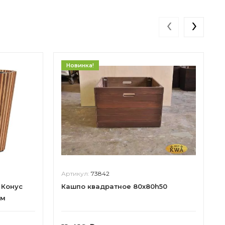
‹
›
Новинка!
Артикул:
73842
 Конус
Кашпо квадратное 80х80h50
см