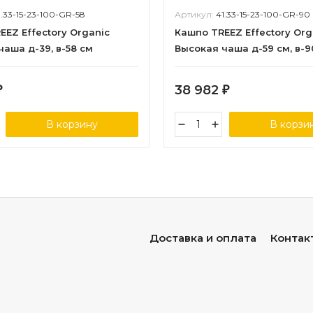
1.33-15-23-100-GR-58
Артикул:
41.33-15-23-100-GR-90
EEZ Effectory Organic
Кашпо TREEZ Effectory Org
чаша д-39, в-58 см
Высокая чаша д-59 см, в-9
38 982
₽
₽
В корзину
В корзи
Доставка и оплата
Контак