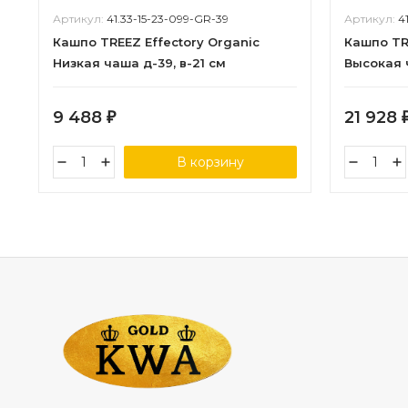
Артикул:
41.33-15-23-099-GR-39
Артикул:
4
Кашпо TREEZ Effectory Organic
Кашпо TR
Низкая чаша д-39, в-21 см
Высокая 
9 488
21 928
₽
В корзину