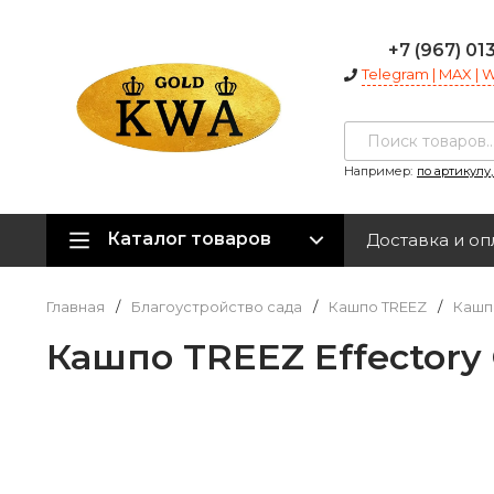
+7 (967) 01
Telegram | MAX |
Например:
по артикулу
Каталог товаров
Доставка и оп
Главная
/
Благоустройство сада
/
Кашпо TREEZ
/
Кашпо
Кашпо TREEZ Effectory 