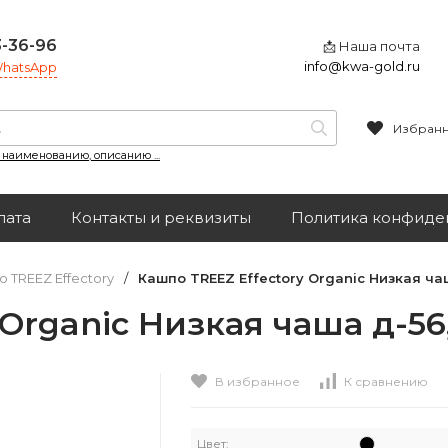
3-36-96
📩 Наша почта
info@kwa-gold.ru
 WhatsApp
Избран
, наименованию, описанию ...
лата
Контакты и реквизиты
Политика конфиде
 TREEZ Effectory
/
Кашпо TREEZ Effectory Organic Низкая чаш
Organic Низкая чаша д-56,
В избранное
К сравнению
Цвет: