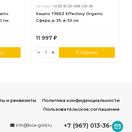
Артикул:
41.33-15-23-098-GR-39
anic
Кашпо TREEZ Effectory Organic
0 см
Сфера д-39, в-33 см
11 997
₽
ну
В корзину
ты и реквизиты
Политика конфиденциальности
Пользовательское соглашение
+7 (967) 013-36-96
info@kwa-gold.ru