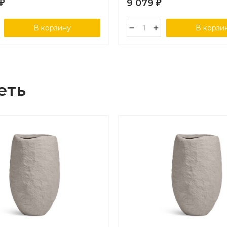
9 079
₽
₽
В корзину
В корзи
еть