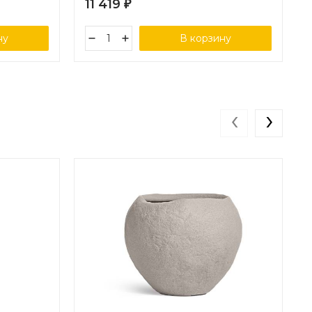
11 419
₽
ну
В корзину
‹
›