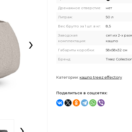
Дренажное отверстие:
нет
Литраж:
50 л
Вес брутто за 1 шт. в кг:
8,5
›
Заводская
сет из 2-х ра
комплектация:
кашпо
Габариты коробки:
58х58х32 см
Бренд:
Treez Collectio
Категории:
кашпо treez effectory
Поделиться в соцсетях:
›