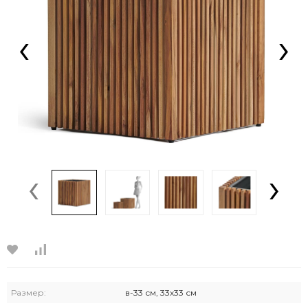
‹
›
‹
›
Размер:
в-33 см, 33х33 см