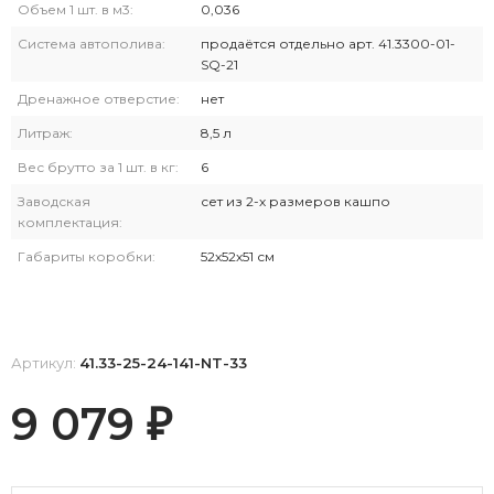
Объем 1 шт. в м3:
0,036
Система автополива:
продаётся отдельно арт. 41.3300-01-
SQ-21
Дренажное отверстие:
нет
Литраж:
8,5 л
Вес брутто за 1 шт. в кг:
6
Заводская
сет из 2-х размеров кашпо
комплектация:
Габариты коробки:
52х52х51 см
Артикул:
41.33-25-24-141-NT-33
9 079
₽