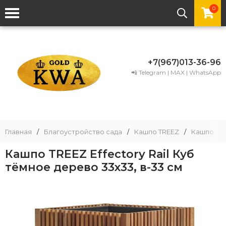
0
+7(967)013-36-96
📲 Telegram | MAX | WhatsApp
Главная
/
Благоустройство сада
/
Кашпо TREEZ
/
Кашпо TRE
Кашпо TREEZ Effectory Rail Куб
тёмное дерево 33х33, в-33 см