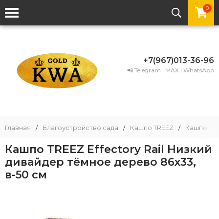
0
+7(967)013-36-96
📲 Telegram | MAX | WhatsApp
Главная
/
Благоустройство сада
/
Кашпо TREEZ
/
Кашпо TRE
Кашпо TREEZ Effectory Rail Низкий
дивайдер тёмное дерево 86x33,
в-50 см