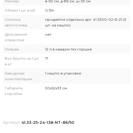
Размер:
в-50 см, д-86 см, ш-33 см
Объем 1 шт. в м3:
0,154
Система
продаётся отдельно арт. 41.3300-02-R-21 (3
автополива:
шт. на кашпо)
Дренажное
нет
отверстие:
Литраж:
12 л в каждом тех.горшке
Вес брутто за 1 шт.
17
в кг:
Заводская
1 кашпо в упаковке
комплектация:
Габариты
90х52х33 см
коробки:
Артикул:
41.33-25-24-138-NT-86/50