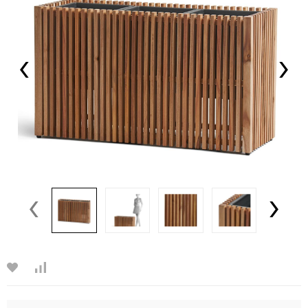
‹
›
‹
›