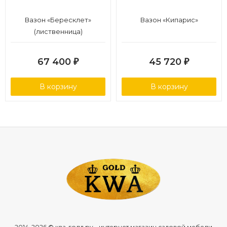
Вазон «Бересклет»
Вазон «Кипарис»
(лиственница)
67 400
45 720
₽
₽
В корзину
В корзину
2014-2026 © ква-голд.ру - интернет магазин садовой мебели