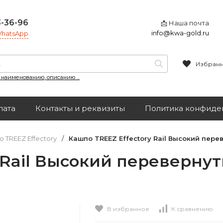
3-36-96
📩 Наша почта
info@kwa-gold.ru
 WhatsApp
Избран
, наименованию, описанию ...
лата
Контакты и реквизиты
Политика конфиде
 TREEZ Effectory
/
Кашпо TREEZ Effectory Rail Высокий пере
 Rail Высокий переверну
В избранное
К сравнению