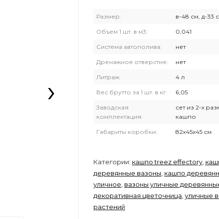
Размер:
в-48 см, д-33 
Объем 1 шт. в м3:
0,041
Система автополива:
нет
Дренажное отверстие:
нет
›
Литраж:
4 л
Вес брутто за 1 шт. в кг:
6,05
Заводская
сет из 2-х ра
комплектация:
кашпо
Габариты коробки:
82х45х45 см
Категории:
кашпо treez effectory
,
каш
деревянные вазоны
,
кашпо деревян
уличное
,
вазоны уличные деревянны
декоративная цветочница
,
уличные в
растений