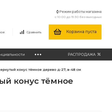
⌚ Режим работы магазина
с 10:00 до 19:30 без выходных
Корзина пуста
ное
Сравнить
нциальности
РАСПРОДАЖА
вернутый конус тёмное дерево д-27, в-48 см
тый конус тёмное