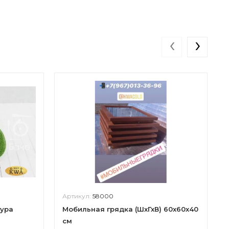
‹
›
Артикул:
58000
гура
Мобильная грядка (ШхГхВ) 60x60х40
см