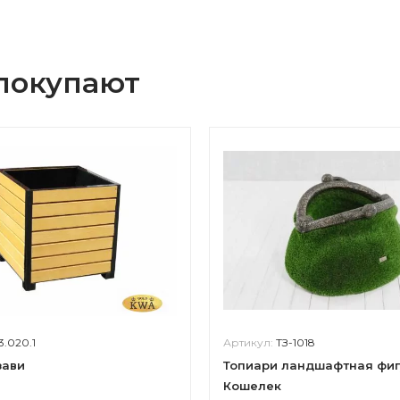
 покупают
3.020.1
Артикул:
ТЗ-1018
зави
Топиари ландшафтная фи
Кошелек