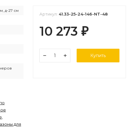
см, д-27 см
Артикул:
41.33-25-24-146-NT-48
10 273
₽
Купить
змеров
по
ное
е
,
азоны для