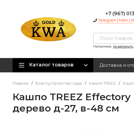
+7 (967) 01
Telegram | MAX |
Например:
по артикулу
Каталог товаров
Доставка и оп
Главная
/
Благоустройство сада
/
Кашпо TREEZ
/
Кашпо
Кашпо TREEZ Effectory
дерево д-27, в-48 см