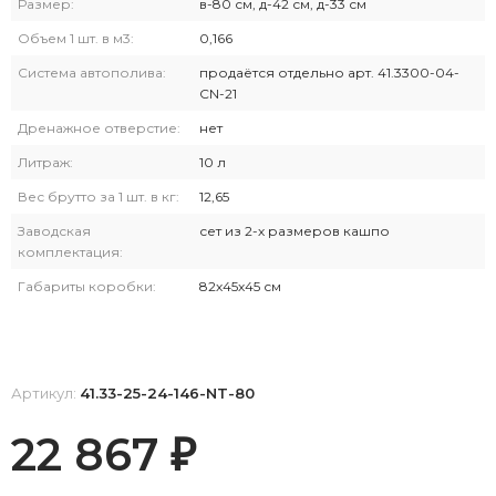
Размер:
в-80 см, д-42 см, д-33 см
Объем 1 шт. в м3:
0,166
Система автополива:
продаётся отдельно арт. 41.3300-04-
CN-21
Дренажное отверстие:
нет
Литраж:
10 л
Вес брутто за 1 шт. в кг:
12,65
Заводская
сет из 2-х размеров кашпо
комплектация:
Габариты коробки:
82х45х45 см
Артикул:
41.33-25-24-146-NT-80
22 867
₽