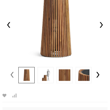
‹
›
‹
›