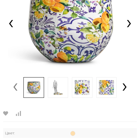
‹
›
‹
›
Цвет: