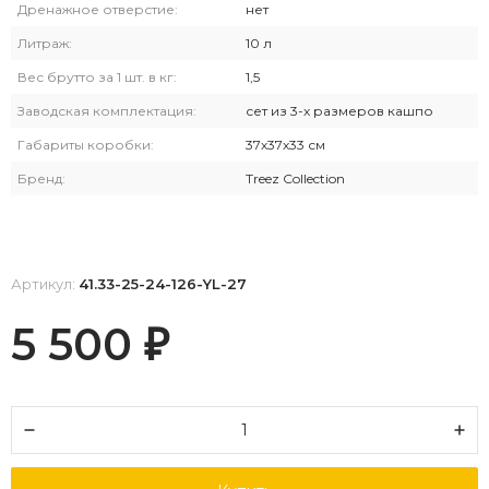
Дренажное отверстие:
нет
Литраж:
10 л
Вес брутто за 1 шт. в кг:
1,5
Заводская комплектация:
сет из 3-х размеров кашпо
Габариты коробки:
37х37х33 см
Бренд:
Treez Collection
Артикул:
41.33-25-24-126-YL-27
5 500
₽