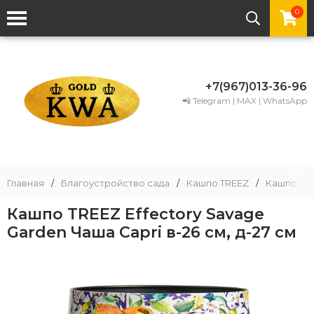
0
+7(967)013-36-96
📲 Telegram | MAX | WhatsApp
Главная
/
Благоустройство сада
/
Кашпо TREEZ
/
Кашпо TRE
Кашпо TREEZ Effectory Savage
Garden Чаша Capri в-26 см, д-27 см