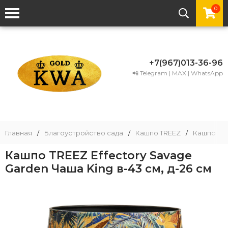
0
+7(967)013-36-96
📲 Telegram | MAX | WhatsApp
Главная
/
Благоустройство сада
/
Кашпо TREEZ
/
Кашпо TRE
Кашпо TREEZ Effectory Savage
Garden Чаша King в-43 см, д-26 см