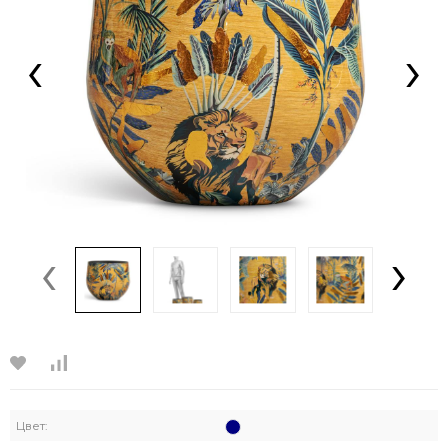
‹
›
‹
›
Цвет: