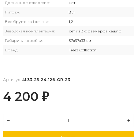
Дренажное отверстие:
нет
Литраж:
8 л
Вес брутто за 1 шт. в кг:
1,2
Заводская комплектация:
сет из 3-х размеров кашпо
Габариты коробки:
37х37х33 см
Бренд:
Treez Collection
Артикул:
41.33-25-24-126-OR-23
4 200
₽