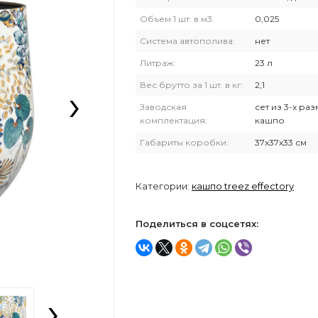
Объем 1 шт. в м3:
0,025
Система автополива:
нет
Литраж:
23 л
›
Вес брутто за 1 шт. в кг:
2,1
Заводская
сет из 3-х ра
комплектация:
кашпо
Габариты коробки:
37х37х33 см
Категории:
кашпо treez effectory
Поделиться в соцсетях:
›