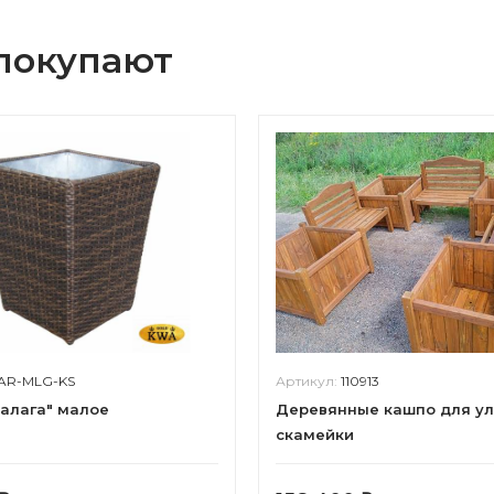
 покупают
AR-MLG-KS
Артикул:
110913
алага" малое
Деревянные кашпо для ул
скамейки