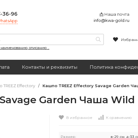
3-36-96
📩 Наша почта
info@kwa-gold.ru
 WhatsApp
Избран
, наименованию, описанию ...
лата
Контакты и реквизиты
Политика конфиде
 TREEZ Effectory
/
Кашпо TREEZ Effectory Savage Garden Чаш
Savage Garden Чаша Wild в
В избранное
К сравнению
Размер:
в-29 см, д-33 