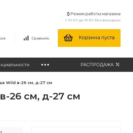
⌚ Режим работы магазина
с 10:00 до 19:30 без выходных
Корзина пуста
ное
Сравнить
нциальности
РАСПРОДАЖА
а Wild в-26 см, д-27 см
-26 см, д-27 см
см