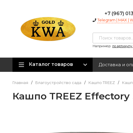
+7 (967) 01
Telegram | MAX |
Например:
по артикулу
Каталог товаров
Доставка и оп
Главная
/
Благоустройство сада
/
Кашпо TREEZ
/
Кашпо
Кашпо TREEZ Effectory 