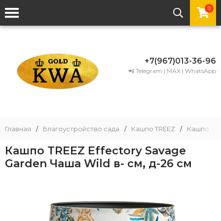
0
+7(967)013-36-96
📲 Telegram | MAX | WhatsApp
Главная
/
Благоустройство сада
/
Кашпо TREEZ
/
Кашпо TRE
Кашпо TREEZ Effectory Savage
Garden Чаша Wild в- см, д-26 см