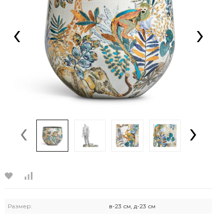
‹
›
‹
›
Размер:
в-23 см, д-23 см