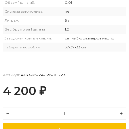
Объем 1 шт. в м3:
0,01
Система автополива:
нет
Литраж:
8 л
Вес брутто за 1 шт. в кг:
1,2
Заводская комплектация:
сет из 3-х размеров кашпо
Габариты коробки:
37х37х33 см
Артикул:
41.33-25-24-126-BL-23
4 200
₽