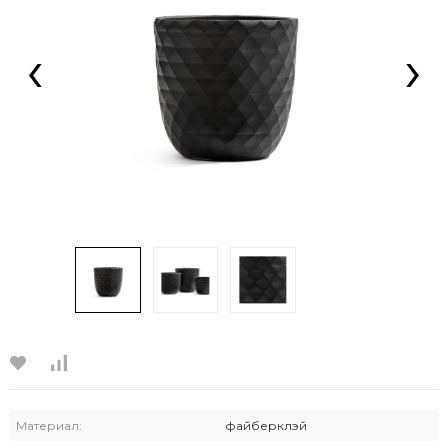
‹
›
Материал:
фaйберклэй