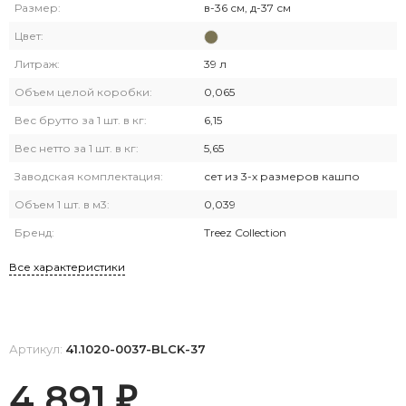
Размер:
в-36 см, д-37 см
Цвет:
Литраж:
39 л
Объем целой коробки:
0,065
Вес брутто за 1 шт. в кг:
6,15
Вес нетто за 1 шт. в кг:
5,65
Заводская комплектация:
сет из 3-х размеров кашпо
Объем 1 шт. в м3:
0,039
Бренд:
Treez Collection
Все характеристики
Артикул:
41.1020-0037-BLCK-37
4 891
₽