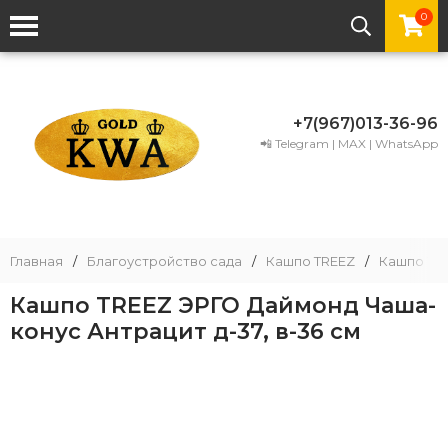
0
+7(967)013-36-96
📲 Telegram | MAX | WhatsApp
Главная
/
Благоустройство сада
/
Кашпо TREEZ
/
Кашпо TR
Кашпо TREEZ ЭРГО Даймонд Чаша-
конус Антрацит д-37, в-36 см