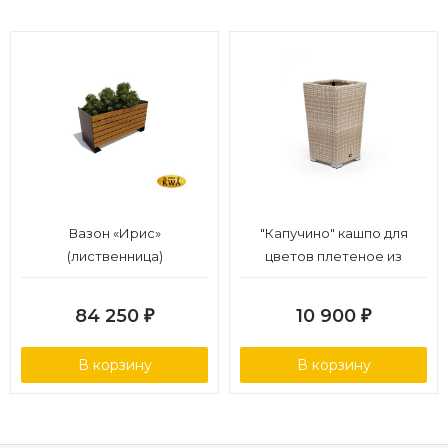
Вазон «Ирис»
"Капучино" кашпо для
(лиственница)
цветов плетеное из
искусственного ротанга,
цвет бежевый
84 250
10 900
₽
₽
В корзину
В корзину