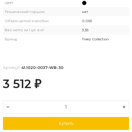
Цвет:
Технический горшок:
нет
Объем целой коробки:
0,065
Вес нетто за 1 шт. в кг:
3,55
Бренд:
Treez Collection
Артикул:
41.1020-0037-WB-30
3 512
₽
Купить