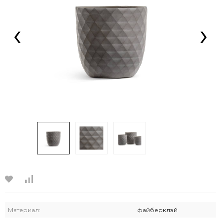
‹
›
Материал:
фaйберклэй