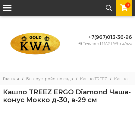
0
+7(967)013-36-96
📲 Telegram | MAX | WhatsApp
Главная
/
Благоустройство сада
/
Кашпо TREEZ
/
Кашпо TR
Кашпо TREEZ ERGO Diamond Чаша-
конус Мокко д-30, в-29 см