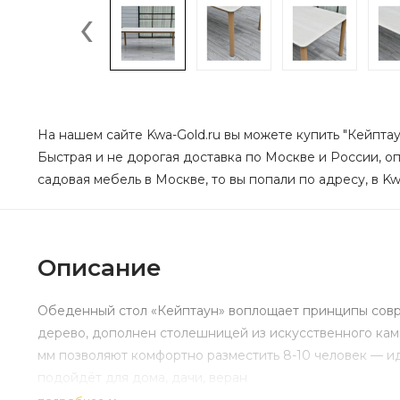
‹
На нашем сайте Kwa-Gold.ru вы можете купить "Кейптау
Быстрая и не дорогая доставка по Москве и России, оп
садовая мебель в Москве, то вы попали по адресу, в Kw
Описание
Обеденный стол «Кейптаун» воплощает принципы совре
дерево, дополнен столешницей из искусственного кам
мм позволяют комфортно разместить 8-10 человек — и
подойдёт для дома, дачи, веран