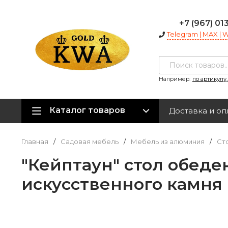
+7 (967) 01
Telegram | MAX |
Например:
по артикулу
Каталог товаров
Доставка и оп
Главная
/
Садовая мебель
/
Мебель из алюминия
/
Ст
"Кейптаун" стол обед
искусственного камня