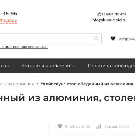
3-36-96
📩 Наша почта
info@kwa-gold.ru
 WhatsApp
Избран
, наименованию, описанию ...
лата
Контакты и реквизиты
Политика конфиде
олы из алюминия
/
"Кейптаун" стол обеденный из алюминия,
енный из алюминия, стол
В избранное
К сравнению