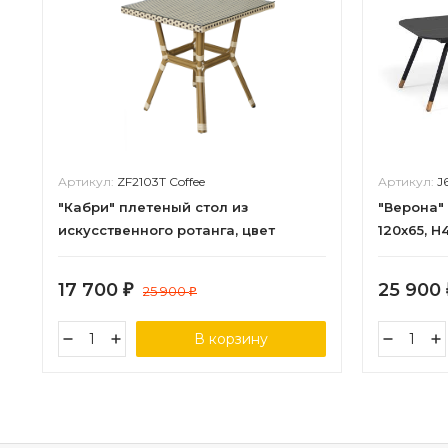
Артикул:
ZF2103T Coffee
Артикул:
J
"Кабри" плетеный стол из
"Верона"
искусственного ротанга, цвет
120х65, H
бежево-коричневый
цвет сто
17 700
25 900
₽
25 900
₽
В корзину