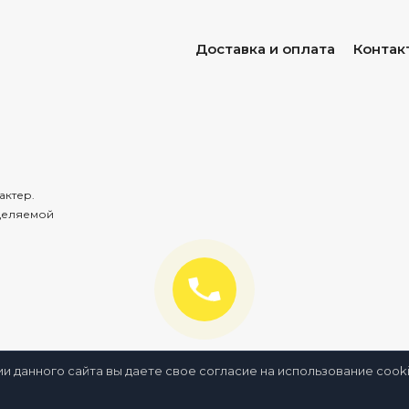
Доставка и оплата
Контак
актер.
деляемой
ии данного сайта вы даете свое согласие на использование coo
нное
Сравнение
Просмотренные