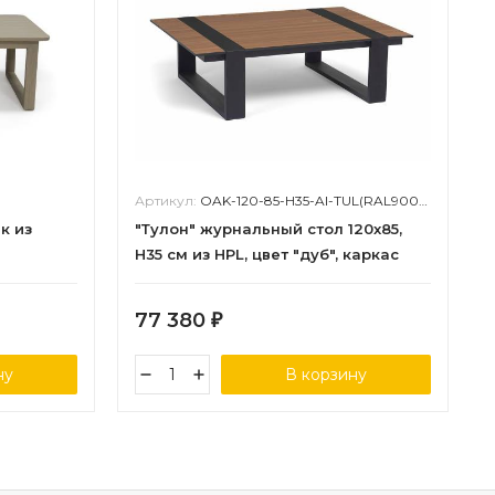
Артикул:
OAK-120-85-H35-Al-TUL(RAL9005 MUA)-4sis
к из
"Тулон" журнальный стол 120х85,
H35 см из HPL, цвет "дуб", каркас
черный (RAL9005) муар
77 380
₽
ну
В корзину