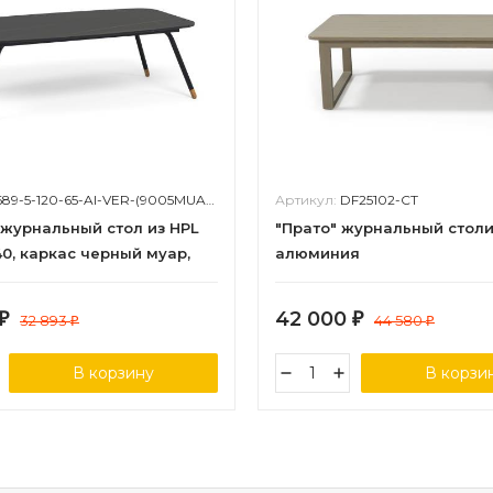
689-5-120-65-Al-VER-(9005MUA)-4sis
Артикул:
DF25102-СT
 журнальный стол из HPL
"Прато" журнальный столи
40, каркас черный муар,
алюминия
лешницы "черный мрамор"
42 000
₽
32 893
₽
44 580
₽
₽
В корзину
В корзи