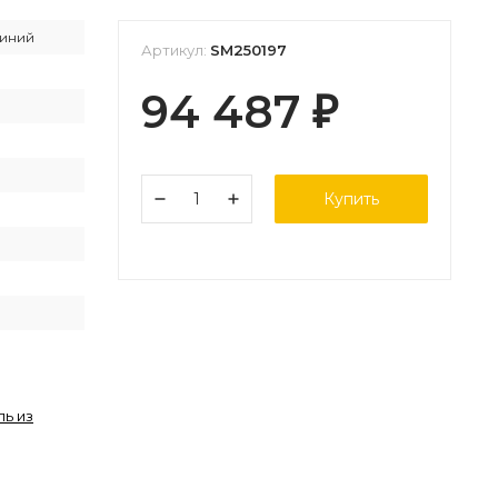
иний
Артикул:
SM250197
94 487
₽
Купить
ь из