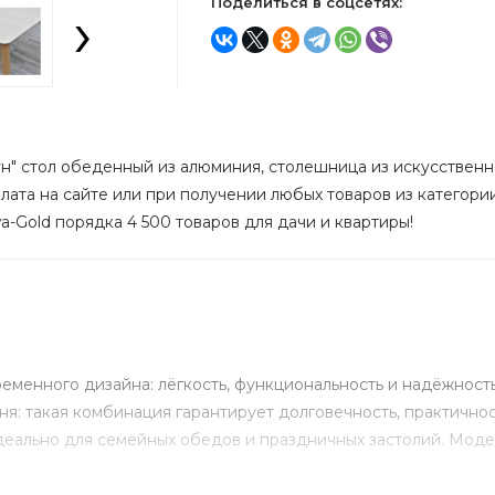
›
Поделиться в соцсетях:
н" стол обеденный из алюминия, столешница из искусственно
лата на сайте или при получении любых товаров из категории
a-Gold порядка 4 500 товаров для дачи и квартиры!
менного дизайна: лёгкость, функциональность и надёжность
ня: такая комбинация гарантирует долговечность, практично
деально для семейных обедов и праздничных застолий. Моде