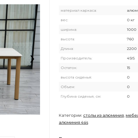
материал каркаса:
алюм
вес:
0 кг
ширина:
1000
высота:
760
›
Длина:
2200
Производитель:
4SIS
Остаток:
15
высота сиденья:
0
Объем:
0
Глубина сиденья, см:
0
Категории:
столы из алюминия
,
мебел
алюминия 4sis