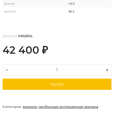
Длина:
46,5
высота:
58,5
Артикул:
FA125GL
42 400
₽
Купить
Категории:
зеркала
,
необычные интерьерные зеркала