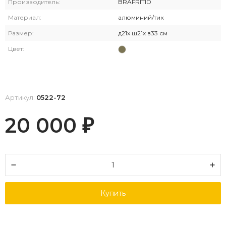
Производитель:
BRAFRITID
Материал:
алюминий/тик
Размер:
д21х ш21х в33 см
Цвет:
Артикул:
0522-72
20 000
₽
Купить