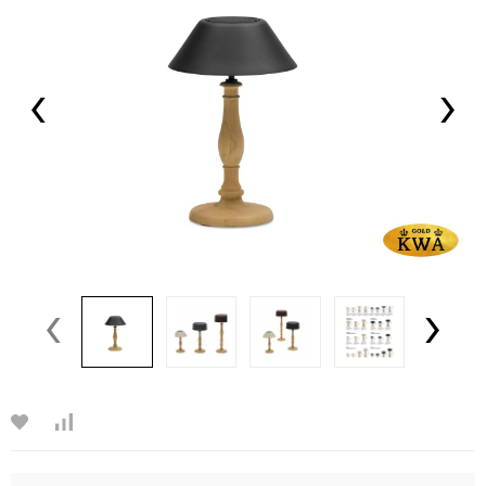
‹
›
‹
›