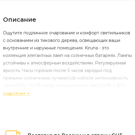
Описание
Ощутите подлинное очарование и комфорт светильников
с основанием из тикового дерева, освещающих ваши
внутренние и наружные помещения. Kiruna - это
коллекция элегантных ламп на солнечных батареях. Лампы
устойчивы к атмосферным воздействиям. Регулируемая
яркость. Часы горения после 5 часов зарядки под
прямыми солнечными лучами/usb-кабеля: интенсивность
света 30% - 10/18 часов интенсивность света 50% |- 8/12
часов интенсивность света 100% - 5/7 часов Литиевая
подробнее
батарея мощностью 100 люмен / 3,7 В | 2200 мА