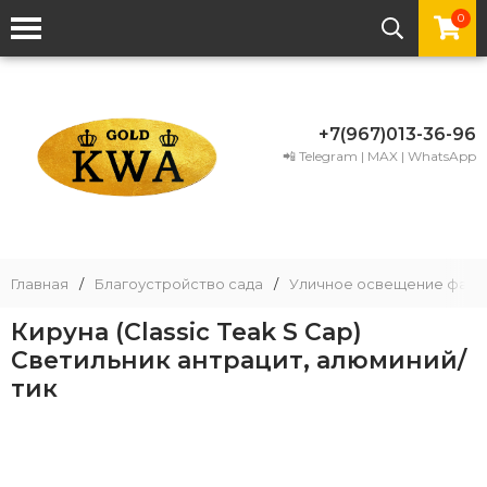
0
+7(967)013-36-96
📲 Telegram | MAX | WhatsApp
Главная
/
Благоустройство сада
/
Уличное освещение фаса
Кируна (Classic Teak S Cap)
Светильник антрацит, алюминий/
тик