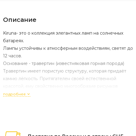
Описание
Kiruna- это о коллекция элегантных ламп на солнечных
батареях.
Лампы устойчивы к атмосферным воздействиям, светят до
12 часов.
Основание - травертин (известняковая горная порода)
Травертин имеет пористую структуру, которая придаёт
камню лёгкость. Притягателен своей естественной
красотой, ему свойственно многообразие рисунков
текстуры и широкая палитра природных оттенков. Камень
подробнее
не впитывает воду, не подвержен воздействию высоких
температур, абсолютно безопасен и не имеет ни
малейших примесей.