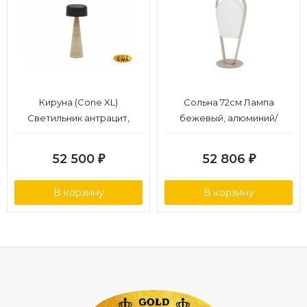
Кируна (Cone XL)
Сольна 72см Лампа
Светильник антрацит,
бежевый, алюминий/
алюминий/натуральный
полимер
камень
52 500
52 806
₽
₽
В корзину
В корзину