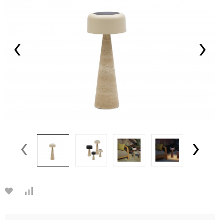
‹
›
‹
›