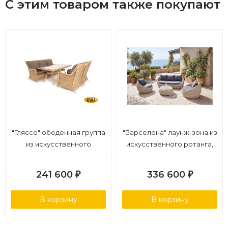
С этим товаром также покупают
Гарантийный срок: 18 месяцев.
"Гляссе" обеденная группа
"Барселона" лаунж-зона из
из искусственного
искусственного ротанга,
ротанга, цвет соломенный
цвет бежевый
241 600
336 600
₽
₽
В корзину
В корзину