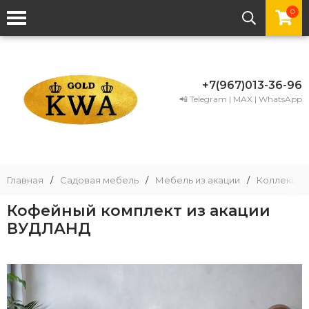
0
+7(967)013-36-96
📲 Telegram | MAX | WhatsApp
Главная
/
Садовая мебель
/
Мебель из акации
/
Коллекции
Кофейный комплект из акации
ВУДЛАНД