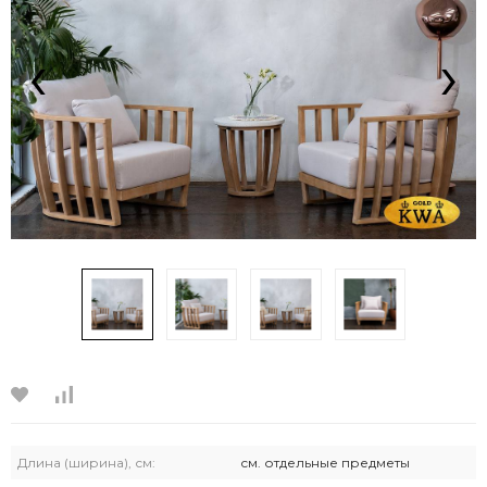
‹
›
Длина (ширина), см:
см. отдельные предметы