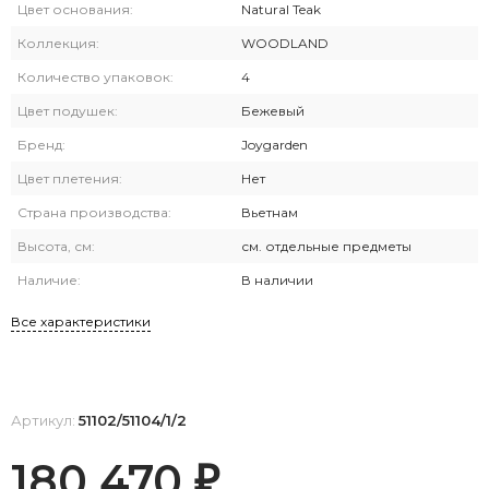
Цвет основания:
Natural Teak
Коллекция:
WOODLAND
Количество упаковок:
4
Цвет подушек:
Бежевый
Бренд:
Joygarden
Цвет плетения:
Нет
Страна производства:
Вьетнам
Высота, см:
см. отдельные предметы
Наличие:
В наличии
Все характеристики
Артикул:
51102/51104/1/2
180 470
₽