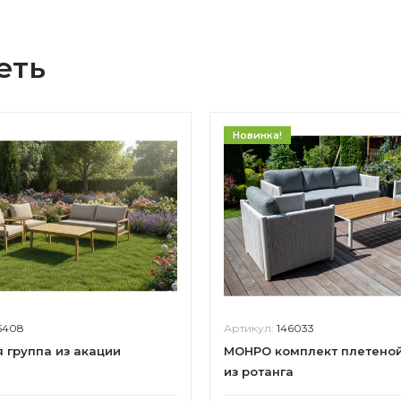
еть
Новинка!
5408
Артикул:
146033
 группа из акации
МОНРО комплект плетено
из ротанга