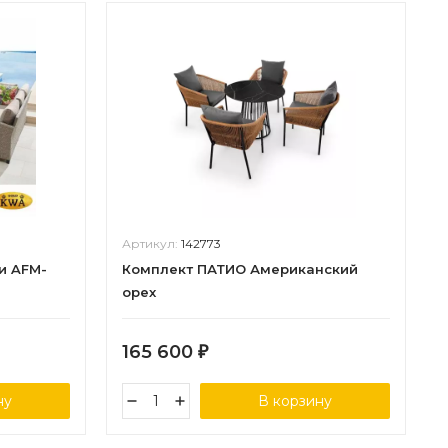
Артикул:
142773
и AFM-
Комплект ПАТИО Американский
орех
165 600
₽
ну
В корзину