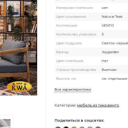
Материал плетения:
нет
Цвет основания:
Natural Teak
Коллекция:
VENTO
›
Количество упаковок:
3
Цвет подушек:
Светло-серый
Бренд:
Joygarden
Цвет плетения:
Нет
Страна производства:
Вьетнам
Высота, см:
см. отдельны
Все характеристики
Категории:
мебель из тика венто
Поделиться в соцсетях: