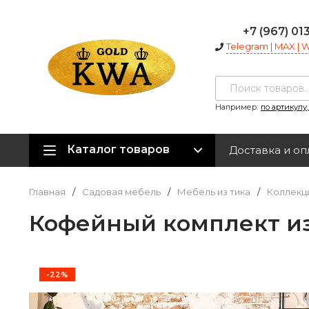
+7 (967) 01
Telegram | MAX |
Например:
по артикулу
Каталог товаров
Доставка и оп
Главная
/
Садовая мебель
/
Мебель из тика
/
Коллекци
Кофейный комплект и
-22%