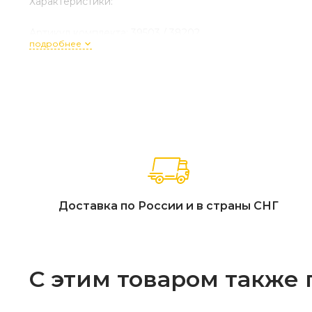
Характеристики:
Артикул комплекта: 39503 / 38202
подробнее
Состав набора: 2 кресла (71 x 84 x 70,5 см), боковой ст
Материал основы: 100% массив тика высшего сорта
Тип отделки: Натуральное экомасло, цвет «Натуральный
Текстиль: Подушки из ткани Олефин (высокая износосто
Фурнитура: Анодированная нержавеющая сталь (класс 
Особенности конструкции: Глубокая посадка кресел (4
Страна производства: Вьетнам.
Гарантийный срок: 18 месяцев.
Боковой стол из тика АСПЕН в акции не участвует, но 
Доставка по России и в страны СНГ
С этим товаром также