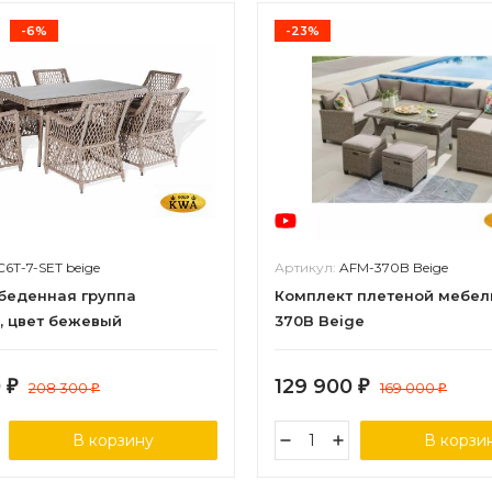
-6%
-23%
C6T-7-SET beige
Артикул:
AFM-370B Beige
обеденная группа
Комплект плетеной мебел
, цвет бежевый
370B Beige
0
129 900
₽
208 300
₽
169 000
₽
₽
В корзину
В корзи