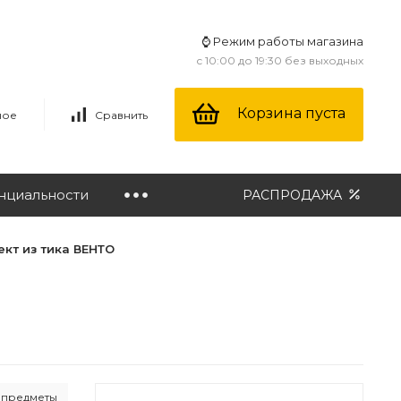
⌚ Режим работы магазина
с 10:00 до 19:30 без выходных
Корзина пуста
ное
Сравнить
нциальности
РАСПРОДАЖА
кт из тика ВЕНТО
е предметы