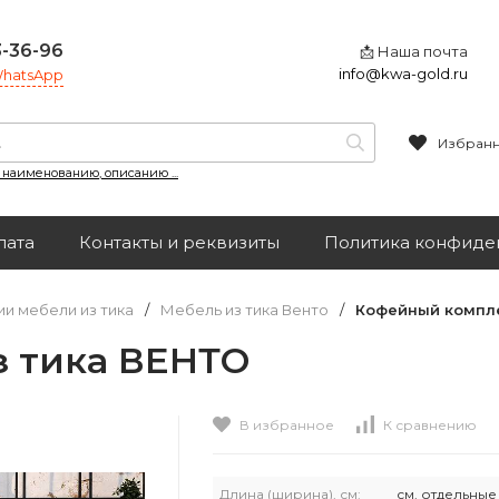
3-36-96
📩 Наша почта
info@kwa-gold.ru
 WhatsApp
Избран
, наименованию, описанию ...
лата
Контакты и реквизиты
Политика конфиде
и мебели из тика
/
Мебель из тика Венто
/
Кофейный компле
з тика ВЕНТО
В избранное
К сравнению
Длина (ширина), см:
см. отдельны