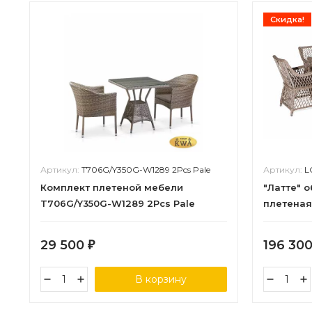
Скидка!
Артикул:
T706G/Y350G-W1289 2Pcs Pale
Артикул:
L
Комплект плетеной мебели
"Латте" 
T706G/Y350G-W1289 2Pcs Pale
плетеная
29 500
196 30
₽
В корзину