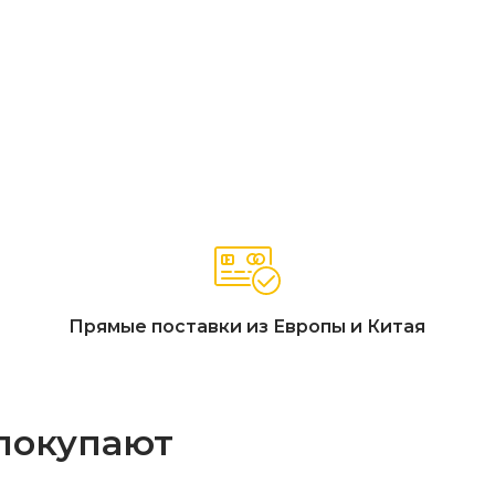
ол АСПЕН (диаметр 40 см, высота 50 см)
 тик»
йкость, защита от выгорания), цвет светло-серый
защиты A4)
0 см), округлая столешница стола со скругленными краями, 
входит в состав данного комплекта
Прямые поставки из Европы и Китая
 покупают