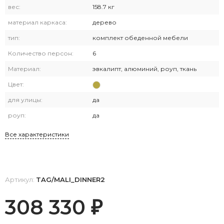
вес:
158.7 кг
материал каркаса:
дерево
тип:
комплект обеденной мебели
Количество персон:
6
Материал:
эвкалипт, алюминий, роуп, ткань
Цвет:
для улицы:
да
роуп:
да
Все характеристики
Артикул:
TAG/MALI_DINNER2
308 330
₽