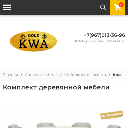
0
+7(967)013-36-96
📲 Telegram | MAX | WhatsApp
Главная
/
Садовая мебель
/
Мебель из эвкалипта
/
Компле
Комплект деревянной мебели