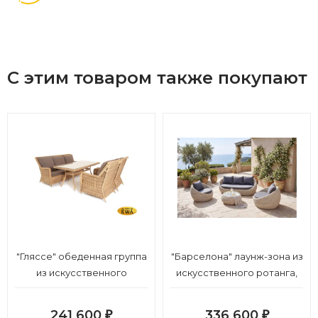
С этим товаром также покупают
"Гляссе" обеденная группа
"Барселона" лаунж-зона из
из искусственного
искусственного ротанга,
ротанга, цвет соломенный
цвет бежевый
241 600
336 600
₽
₽