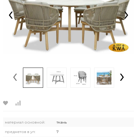
‹
›
‹
›
материал основной:
ткань
предметов в уп:
7