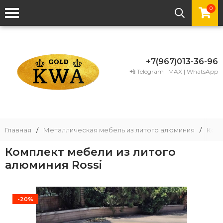
0
+7(967)013-36-96
📲 Telegram | MAX | WhatsApp
Главная
/
Металлическая мебель из литого алюминия
/
Комп
Комплект мебели из литого
алюминия Rossi
-20%