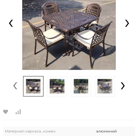
‹
›
‹
›
Материал каркаса, ножек:
алюминий