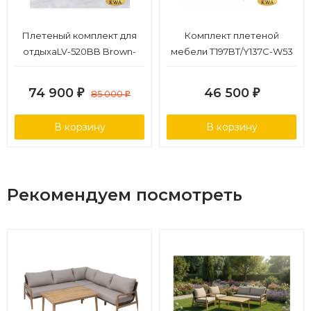
Плетеный комплект для
Комплект плетеной
отдыхаLV-520BB Brown-
мебели T197BT/Y137C-W53
Beige
Brown (4+1)
74 900
46 500
₽
85 000
₽
₽
В корзину
В корзину
Рекомендуем посмотреть