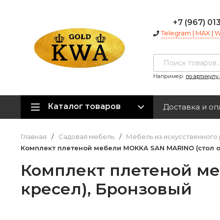
+7 (967) 01
Telegram | MAX |
Например:
по артикулу
Каталог товаров
Доставка и оп
Главная
/
Садовая мебель
/
Мебель из искусственного 
Комплект плетеной мебели МОККА SAN MARINO (стол о
Комплект плетеной ме
кресел), Бронзовый