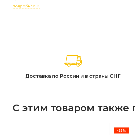
подушки - 16 шт
подробнее
Доставка по России и в страны СНГ
С этим товаром также
-35%