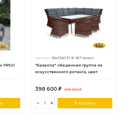
Артикул:
BAZS6C3T-8-SET brown
и YR921
"Базелла" обеденная группа из
искусственного ротанга, цвет
коричневый
398 600
₽
478 320
₽
ну
В корзину