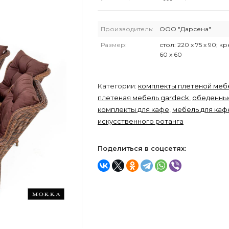
Производитель:
ООО "Дарсена"
Размер:
стол: 220 х 75 х 90; кр
60 х 60
Категории:
комплекты плетеной меб
плетеная мебель gardeck
,
обеденны
комплекты для кафе
,
мебель для каф
искусственного ротанга
Поделиться в соцсетях: