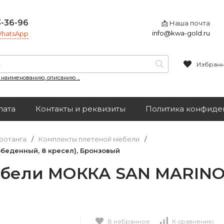
3-36-96
📩 Наша почта
info@kwa-gold.ru
 WhatsApp
Избран
, наименованию, описанию ...
лата
Контакты и реквизиты
Политика конфиде
ротанга
/
Комплекты плетеной мебели
/
беденный, 8 кресел), Бронзовый
бели МОККА SAN MARINO 
В избранное
К сравнению