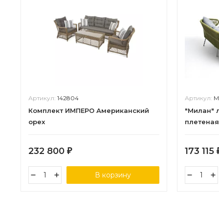
Артикул:
142804
Артикул:
M
Комплект ИМПЕРО Американский
"Милан" 
орех
плетеная 
каркас а
серый, р
232 800
173 115
₽
В корзину