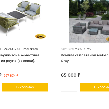
ILS2C2TJ-4-SET mel-green
Артикул:
YR921 Gray
лаунж-зона 4-местная
Комплект плетеной мебел
из роупа (веревки),
Gray
люминиевый светло-
оуп салатовый меланж
65 000
₽
267 834
₽
₽
В корзину
В корзи