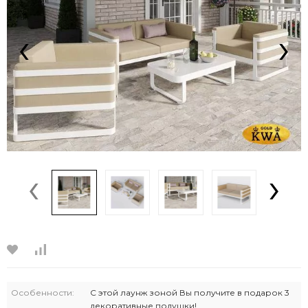
‹
›
‹
›
Особенности:
С этой лаунж зоной Вы получите в подарок 3
декоративные подушки!