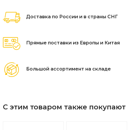
тканью золотисто бежевого цвета (А13809) с
водоотталкивающей пропиткой, толщина подушек 12 см,
Доставка по России и в страны СНГ
столешница кофейного столика глянцевая, изготовлена из
закаленного стекла толщиной 5 мм, с нанесением белого
цвета с помощью шелкотрафаретной печати.
Прямые поставки из Европы и Китая
Большой ассортимент на складе
С этим товаром также покупают