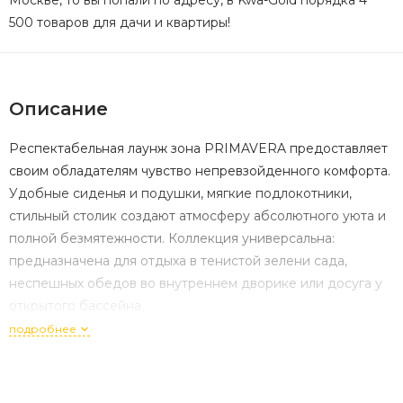
Москве, то вы попали по адресу, в Kwa-Gold порядка 4
500 товаров для дачи и квартиры!
Описание
Респектабельная лаунж зона PRIMAVERA предоставляет
своим обладателям чувство непревзойденного комфорта.
Удобные сиденья и подушки, мягкие подлокотники,
стильный столик создают атмосферу абсолютного уюта и
полной безмятежности. Коллекция универсальна:
предназначена для отдыха в тенистой зелени сада,
неспешных обедов во внутреннем дворике или досуга у
открытого бассейна.
подробнее
Материалы и цвета: каркас мебели выполнен из
всесезонного алюминия с порошковым покрытием белого
цвета, подушки спинки и сидений обшиты уличной