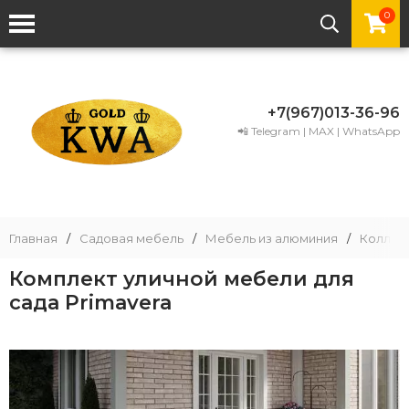
0
+7(967)013-36-96
📲 Telegram | MAX | WhatsApp
Главная
/
Садовая мебель
/
Мебель из алюминия
/
Коллек
Комплект уличной мебели для
сада Primavera