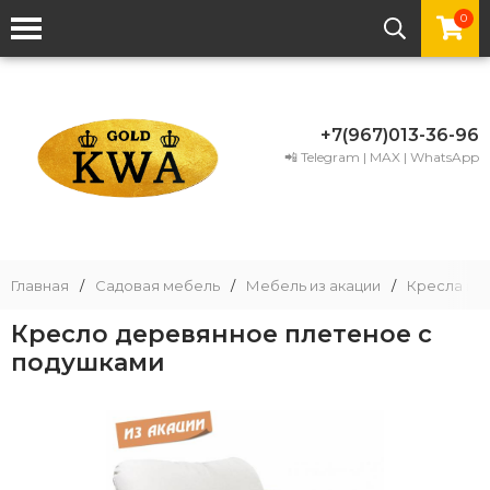
0
+7(967)013-36-96
📲 Telegram | MAX | WhatsApp
Главная
/
Садовая мебель
/
Мебель из акации
/
Кресла из 
Кресло деревянное плетеное с
подушками