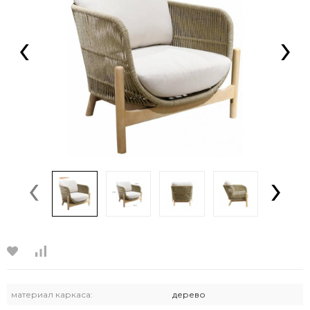
‹
›
‹
›
материал каркаса:
дерево