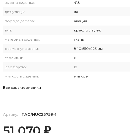
высота сиденья:
418
для улицы:
да
порода дерева:
акация
тип:
кресло лаунж
материал сиденья:
ткань
размер упаковки:
840х510х925 мм
гарантия:
6
Вес брутто:
19
мягкость сиденья:
мягкое
Все характеристики
Артикул:
TAG/HUC25759-1
51 070
₽