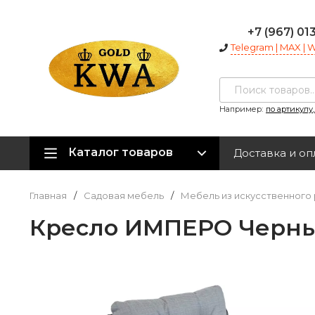
+7 (967) 01
Telegram | MAX |
Например:
по артикулу
Каталог товаров
Доставка и оп
Главная
/
Садовая мебель
/
Мебель из искусственного 
Кресло ИМПЕРО Черны