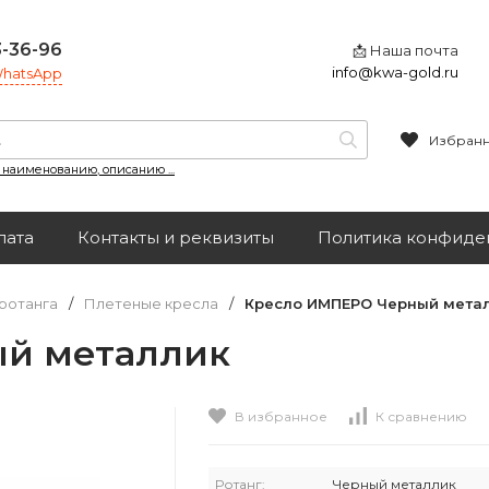
3-36-96
📩 Наша почта
info@kwa-gold.ru
 WhatsApp
Избран
, наименованию, описанию ...
лата
Контакты и реквизиты
Политика конфиде
ротанга
/
Плетеные кресла
/
Кресло ИМПЕРО Черный мета
й металлик
В избранное
К сравнению
Ротанг:
Черный металлик