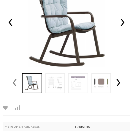
‹
›
‹
›
материал каркаса:
пластик