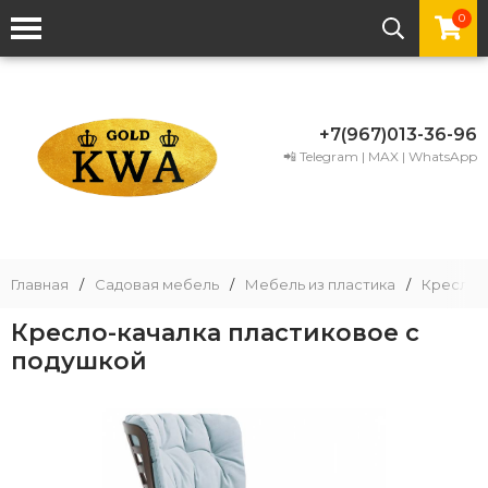
0
+7(967)013-36-96
📲 Telegram | MAX | WhatsApp
Главная
/
Садовая мебель
/
Мебель из пластика
/
Кресла и
Кресло-качалка пластиковое с
подушкой