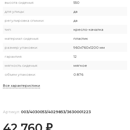
высота сиденья:
550
для улицы:
да
регулировка спинки:
да
тип:
кресло-качалка
материал сиденья:
пластик
размер упаковки:
960х760х1200 мм
гарантия:
12
мягкость сиденья:
мягкое
объем упаковки:
0.876
Все характеристики
Артикул:
003/4030053/4029853/3630001223
42 760
₽