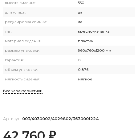
высота сиденья:
550
для улицы:
да
регулировка спинки:
да
тип:
кресло-качалка
материал сиденья:
пластик
размер упаковки:
960х760х1200 мм
гарантия:
12
объем упаковки:
0.876
мягкость сиденья:
мягкое
Все характеристики
Артикул:
003/4030002/4029802/3630001224
42 760
₽