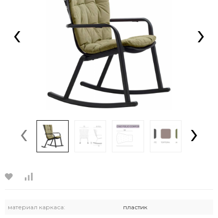
‹
›
‹
›
материал каркаса:
пластик