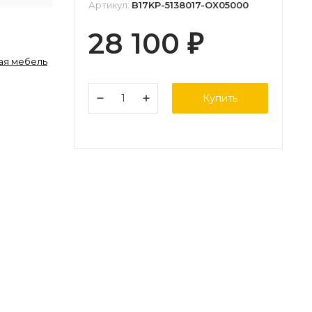
Артикул:
B17KP-5138017-OX05000
28 100
₽
ая мебель
Купить