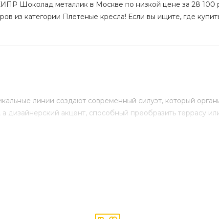
КИПР Шоколад металлик в Москве по низкой цене за 28 100 р
ров из категории Плетеные кресла! Если вы ищите, где купить
кальные линии создают современный силуэт, который органи
 а дизайнерский акцент, способный преобразить террасу или