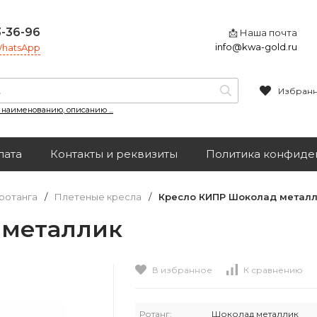
3-36-96
📩 Наша почта
info@kwa-gold.ru
 WhatsApp
Избран
, наименованию, описанию ...
лата
Контакты и реквизиты
Политика конфиде
ротанга
/
Плетеные кресла
/
Кресло КИПР Шоколад метал
 металлик
В избранное
К сравнению
Ротанг:
Шоколад металлик