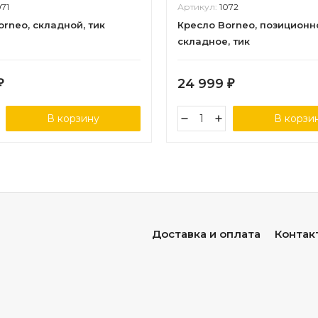
071
Артикул:
1072
orneo, складной, тик
Кресло Borneo, позиционн
складное, тик
24 999
₽
₽
В корзину
В корзи
Доставка и оплата
Контак