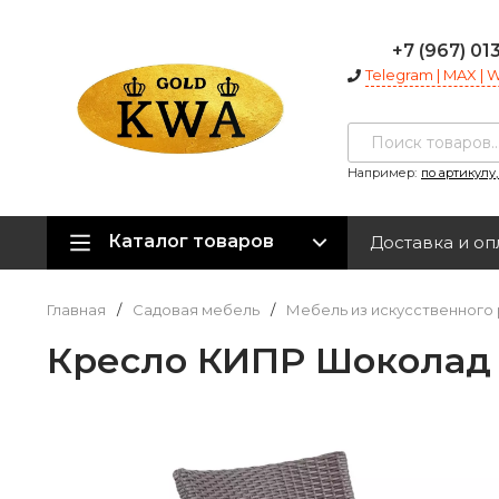
+7 (967) 01
Telegram | MAX |
Например:
по артикулу
Каталог товаров
Доставка и оп
Главная
/
Садовая мебель
/
Мебель из искусственного 
Кресло КИПР Шоколад