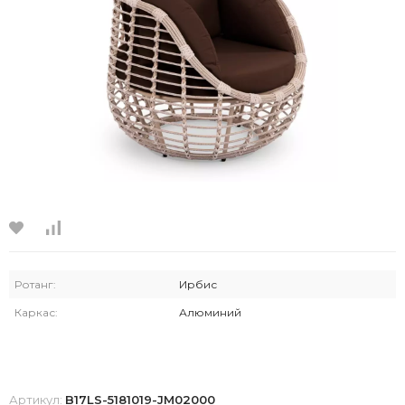
Ротанг:
Ирбис
Каркас:
Алюминий
Артикул:
B17LS-5181019-JM02000