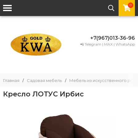
0
+7(967)013-36-96
📲 Telegram | MAX | WhatsApp
Главная
/
Садовая мебель
/
Мебель из искусственного рота
Кресло ЛОТУС Ирбис