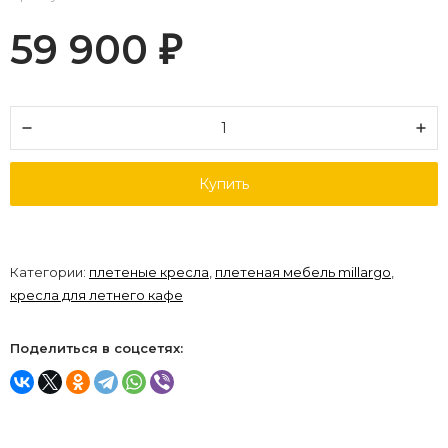
59 900
₽
Купить
Категории:
плетеные кресла
,
плетеная мебель millargo
,
кресла для летнего кафе
Поделиться в соцсетях: