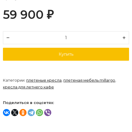
59 900
₽
Купить
Категории:
плетеные кресла
,
плетеная мебель millargo
,
кресла для летнего кафе
Поделиться в соцсетях: