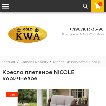
0
+7(967)013-36-96
📲 Telegram | MAX | WhatsApp
Главная
/
Садовая мебель
/
Мебель из искусственного рота
Кресло плетеное NICOLE
коричневое
-43%