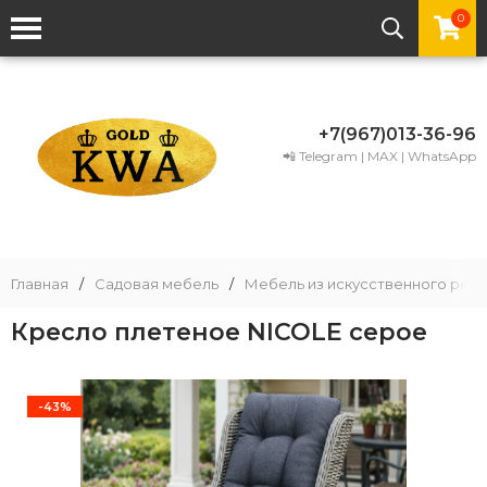
0
+7(967)013-36-96
📲 Telegram | MAX | WhatsApp
Главная
/
Садовая мебель
/
Мебель из искусственного рота
Кресло плетеное NICOLE серое
-43%