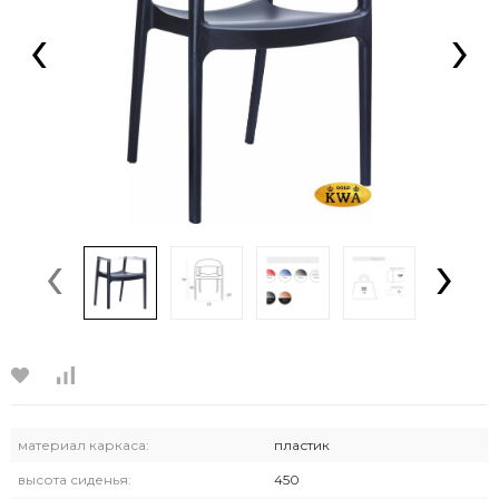
‹
›
‹
›
материал каркаса:
пластик
высота сиденья:
450