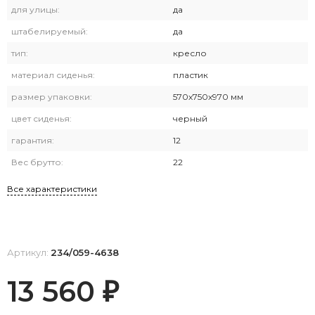
для улицы:
да
штабелируемый:
да
тип:
кресло
материал сиденья:
пластик
размер упаковки:
570х750х970 мм
цвет сиденья:
черный
гарантия:
12
Вес брутто:
22
Все характеристики
Артикул:
234/059-4638
13 560
₽