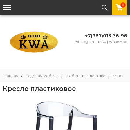
0
+7(967)013-36-96
📲 Telegram | MAX | WhatsApp
Главная
/
Садовая мебель
/
Мебель из пластика
/
Коллекци
Кресло пластиковое