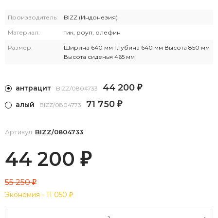
Производитель:
BIZZ (Индонезия)
Материал:
тик, роуп, олефин
Размер:
Ширина 640 мм Глубина 640 мм Высота 850 мм
Высота сиденья 465 мм
44 200
антрацит
₽
BIZZ/0804733
71 750
алый
₽
BIZZ/0804773
Артикул:
BIZZ/0804733
44 200
₽
55 250
₽
Экономия -
11 050
₽