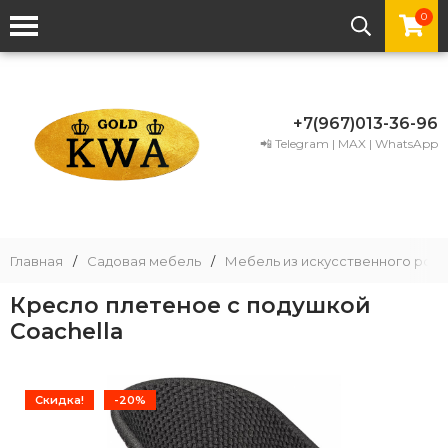
0
+7(967)013-36-96
📲 Telegram | MAX | WhatsApp
Главная
/
Садовая мебель
/
Мебель из искусственного рота
Кресло плетеное с подушкой
Coachella
Скидка!
-20%