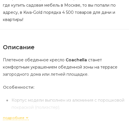
где купить садовая мебель в Москве, то вы попали по
адресу, в Kwa-Gold порядка 4 500 товаров для дачи и
квартиры!
Описание
Плетеное обеденное кресло
Coachella
станет
комфортным украшением обеденной зоны на террасе
загородного дома или летней площадке.
Особенности:
Корпус модели выполнен из алюминия с порошковой
покраской (полиэстер).
Разборные ножки - из тика SVLK (легальное
подробнее
индонезийское дерево), саморезы из оцинкованной