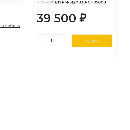
Артикул:
B17PM-5127030-CH05000
39 500
₽
ая мебель
Купить