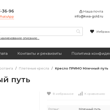
3-36-96
📩 Наша почта
info@kwa-gold.ru
 WhatsApp
Избран
, наименованию, описанию ...
лата
Контакты и реквизиты
Политика конфиде
ротанга
/
Плетеные кресла
/
Кресло ПРИМО Млечный путь
й путь
В избранное
К сравнению
Ротанг:
Млечный путь