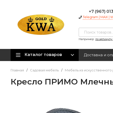
+7 (967) 01
Telegram | MAX |
Например:
по артикулу
Каталог товаров
Доставка и оп
Главная
/
Садовая мебель
/
Мебель из искусственного 
Кресло ПРИМО Млечны