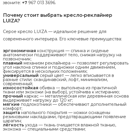
звоните:
+7
967
013
3696
.
Почему
стоит
выбрать
кресло‑реклайнер
LUIZA?
Серое
кресло
LUIZA
— идеальное
решение
для
современного
интерьера.
Его
ключевые
преимущества:
эргономичная
конструкция
— спинка
и
сиденье
анатомически
поддерживают
тело,
снижая
нагрузку
на
позвоночник;
плавный
механизм
реклайнера
— позволяет
регулировать
угол
наклона
спинки
и
подножки
одним
движением,
фиксируется
в
нескольких
положениях;
универсальный
серый
цвет
— легко
вписывается
в
разные
стили:
скандинавский,
лофт,
минимализм,
современный;
износостойкая
обивка
— выполнена
из
практичной
ткани
или
экокожи
(на
выбор),
устойчива
к
истиранию;
прочный
каркас
— металлическая
или
деревянная
основа
выдерживает
нагрузку
до
120
кг;
мягкие
подлокотники
— обеспечивают
дополнительный
комфорт;
защита
напольного
покрытия
— ножки
оснащены
резиновыми
накладками,
предотвращающими
появление
царапин;
лёгкость
ухода
— ткань
очищается
влажной
тканью,
экокожа
— специальными
средствами;