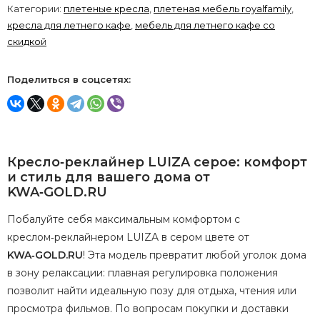
Категории:
плетеные кресла
,
плетеная мебель royalfamily
,
кресла для летнего кафе
,
мебель для летнего кафе со
скидкой
Поделиться в соцсетях:
Кресло‑реклайнер
LUIZA
серое:
комфорт
и
стиль
для
вашего
дома
от
KWA‑GOLD.RU
Побалуйте
себя
максимальным
комфортом
с
креслом‑реклайнером
LUIZA
в
сером
цвете
от
KWA‑GOLD.RU
!
Эта
модель
превратит
любой
уголок
дома
в
зону
релаксации:
плавная
регулировка
положения
позволит
найти
идеальную
позу
для
отдыха,
чтения
или
просмотра
фильмов.
По
вопросам
покупки
и
доставки