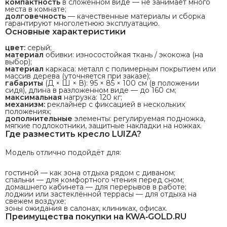
компактность
в
сложенном
виде
— не
занимает
много
места
в
комнате;
долговечность
— качественные
материалы
и
сборка
гарантируют
многолетнюю
эксплуатацию.
Основные
характеристики
цвет:
серый;
материал
обивки:
износостойкая
ткань
/ экокожа
(на
выбор);
материал
каркаса:
металл
с
полимерным
покрытием
или
массив
дерева
(уточняется
при
заказе);
габариты
(Д
× Ш
× В):
95
× 85
× 100
см
(в
положении
сидя),
длина
в
разложенном
виде
— до
160
см;
максимальная
нагрузка:
120
кг;
механизм:
реклайнер
с
фиксацией
в
нескольких
положениях;
дополнительные
элементы:
регулируемая
подножка,
мягкие
подлокотники,
защитные
накладки
на
ножках.
Где
разместить
кресло
LUIZA?
Модель
отлично
подойдёт
для:
гостиной
— как
зона
отдыха
рядом
с
диваном;
спальни
— для
комфортного
чтения
перед
сном;
домашнего
кабинета
— для
перерывов
в
работе;
лоджии
или
застеклённой
террасы
— для
отдыха
на
свежем
воздухе;
зоны
ожидания
в
салонах,
клиниках,
офисах.
Преимущества
покупки
на
KWA‑GOLD.RU