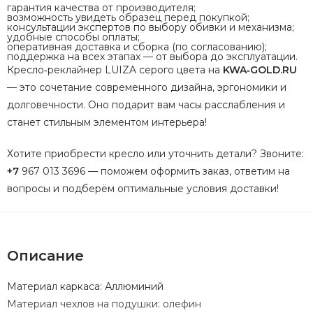
гарантия
качества
от
производителя;
возможность
увидеть
образец
перед
покупкой;
консультации
экспертов
по
выбору
обивки
и
механизма;
удобные
способы
оплаты;
оперативная
доставка
и
сборка
(по
согласованию);
поддержка
на
всех
этапах
— от
выбора
до
эксплуатации.
Кресло‑реклайнер
LUIZA
серого
цвета
на
KWA‑GOLD.RU
— это
сочетание
современного
дизайна,
эргономики
и
долговечности.
Оно
подарит
вам
часы
расслабления
и
станет
стильным
элементом
интерьера!
Хотите
приобрести
кресло
или
уточнить
детали?
Звоните:
+7
967
013
3696
— поможем
оформить
заказ,
ответим
на
вопросы
и
подберём
оптимальные
условия
доставки!
Описание
Материал каркаса: Аллюминий
Материал чехлов на подушки: олефин