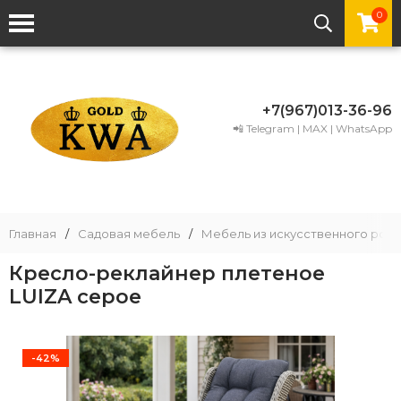
0
+7(967)013-36-96
📲 Telegram | MAX | WhatsApp
Главная
/
Садовая мебель
/
Мебель из искусственного рота
Кресло-реклайнер плетеное
LUIZA серое
-42%