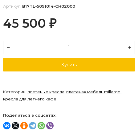
Артикул:
B17TL-5091014-CH02000
45 500
₽
Купить
Категории:
плетеные кресла
,
плетеная мебель millargo
,
кресла для летнего кафе
Поделиться в соцсетях: