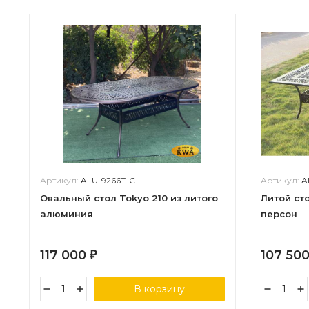
Артикул:
ALU-9266T-C
Артикул:
A
Овальный стол Tokyo 210 из литого
Литой ст
алюминия
персон
117 000
107 50
₽
В корзину