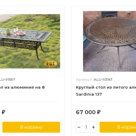
LU-9159T
Артикул:
ALU-9316T
ол из алюминия на 8
Круглый стол из литого а
Sardinia 137
0
67 000
₽
₽
В корзину
В корзи