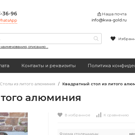
3-36-96
📩 Наша почта
info@kwa-gold.ru
 WhatsApp
Избран
, наименованию, описанию ...
лата
Контакты и реквизиты
Политика конфиде
Столы из литого алюминия
/
Квадратный стол из литого алю
итого алюминия
В избранное
К сравнению
Форма столешницы:
кр