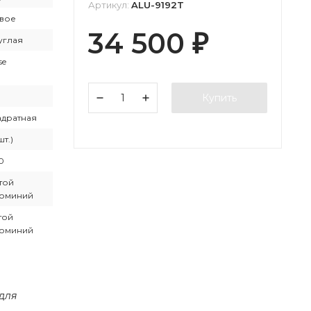
Артикул:
ALU-9192T
вое
34 500
₽
углая
se
Купить
адратная
шт.)
0
той
юминий
той
юминий
 для