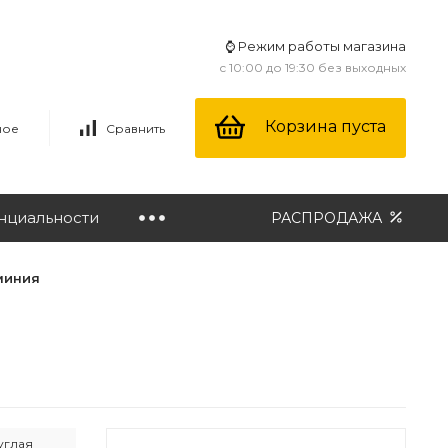
⌚ Режим работы магазина
с 10:00 до 19:30 без выходных
Корзина пуста
ное
Сравнить
нциальности
РАСПРОДАЖА
миния
углая