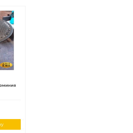
люминия
ну