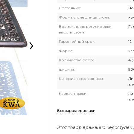
Состояние:
Но
Форма столешницы стола:
кр
Возможность регулировки
Fal
высоты стола:
›
Гарантийный срок:
12
Форма:
кв
Количество опор:
4 (
ширина:
90
Материал столешницы:
Ли
ал
Каркас, ножки:
ли
ал
Все характеристики
Этот товар временно недоступен