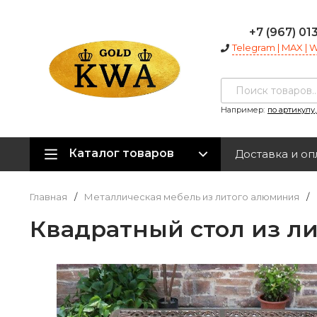
+7 (967) 01
Telegram | MAX |
Например:
по артикулу
Каталог товаров
Доставка и оп
Главная
/
Металлическая мебель из литого алюминия
/
Квадратный стол из л