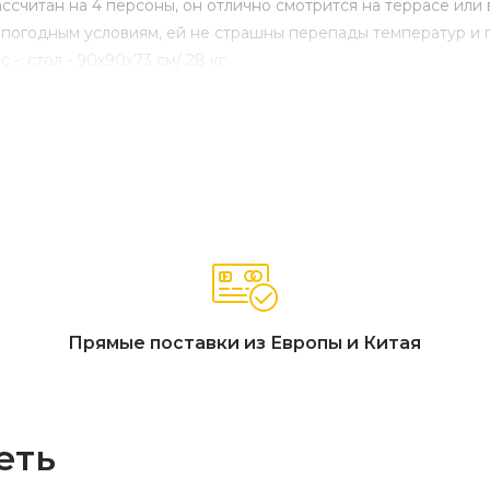
считан на 4 персоны, он отлично смотрится на террасе или 
к погодным условиям, ей не страшны перепады температур и 
-: стол - 90х90х73 см/ 28 кг
Прямые поставки из Европы и Китая
еть