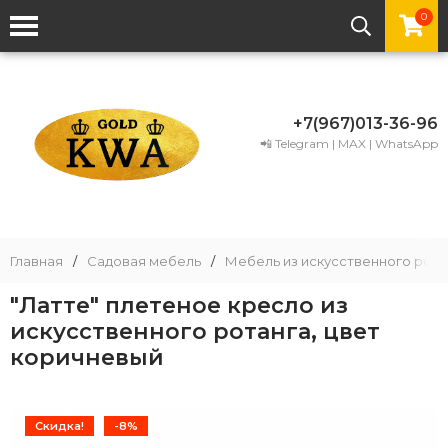
0
+7(967)013-36-96
📲 Telegram | MAX | WhatsApp
Главная
/
Садовая мебель
/
Мебель из искусственного рота
"Латте" плетеное кресло из
искусственного ротанга, цвет
коричневый
Скидка!
-8%