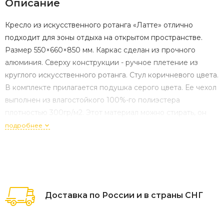
Описание
Кресло из искусственного ротанга «Латте» отлично
подходит для зоны отдыха на открытом пространстве.
Размер 550×660×850 мм. Каркас сделан из прочного
алюминия. Сверху конструкции - ручное плетение из
круглого искусственного ротанга. Стул коричневого цвета.
В комплекте прилагается подушка серого цвета. Ее чехол
выполнен из влагостойкого 100%-го полиэстера
плотностью 300гр/м2. Этот материал можно стирать, он
устойчив к ультрафиолету, осадкам. Параметры кресла
подробнее
без подушки: Глубина сидения – 480
Доставка по России и в страны СНГ