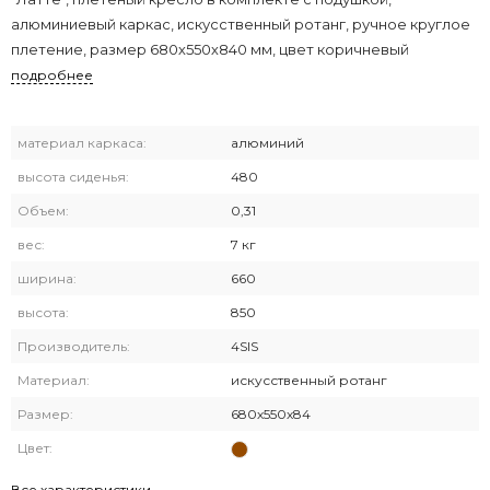
алюминиевый каркас, искусственный ротанг, ручное круглое
плетение, размер 680х550х840 мм, цвет коричневый
подробнее
материал каркаса:
алюминий
высота сиденья:
480
Объем:
0,31
вес:
7 кг
ширина:
660
высота:
850
Производитель:
4SIS
Материал:
искусственный ротанг
Размер:
680х550х84
Цвет:
Все характеристики