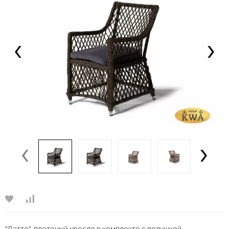
‹
›
‹
›
"Латте", плетеный кресло в комплекте с подушкой,