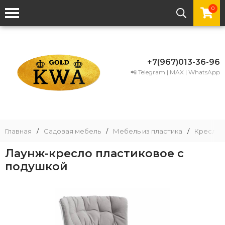
0
+7(967)013-36-96
📲 Telegram | MAX | WhatsApp
Главная
/
Садовая мебель
/
Мебель из пластика
/
Кресла и
Лаунж-кресло пластиковое с
подушкой