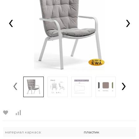
‹
›
‹
›
материал каркаса:
пластик